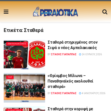
Ετικέτα:
Σταθερά
Σταθερά στηριγμένος στον
ΑΜΠΕΛΑΚΙΑΚΟΣ
Σιψά ο νέος Αμπελακιακός
BY
ΣΤΑΘΗΣ ΓΊΑΠΑΠΠΑΣ
24 ΙΟΥΝΊΟΥ, 2026
«Θρίαμβος Μίλωνα –
TOP
Παναθηναϊκός ακολουθεί
σταθερά»
BY
ΣΤΑΘΗΣ ΓΊΑΠΑΠΠΑΣ
4 ΙΑΝΟΥΑΡΊΟΥ, 2026
Σταθερά στην κορυφή με
ΠΥΘΑΓΟΡΑΣ