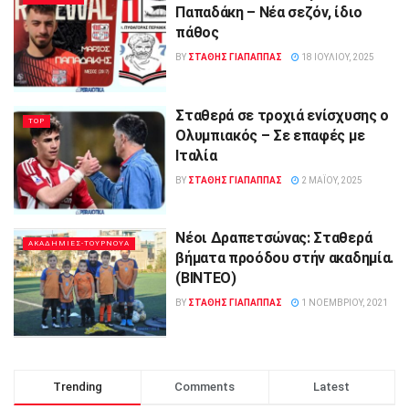
Παπαδάκη – Νέα σεζόν, ίδιο
πάθος
BY
ΣΤΑΘΗΣ ΓΊΑΠΑΠΠΑΣ
18 ΙΟΥΛΊΟΥ, 2025
Σταθερά σε τροχιά ενίσχυσης ο
TOP
Ολυμπιακός – Σε επαφές με
Ιταλία
BY
ΣΤΑΘΗΣ ΓΊΑΠΑΠΠΑΣ
2 ΜΑΪ́ΟΥ, 2025
Νέοι Δραπετσώνας: Σταθερά
ΑΚΑΔΗΜΙΕΣ-ΤΟΥΡΝΟΥΑ
βήματα προόδου στήν ακαδημία.
(BINTEO)
BY
ΣΤΑΘΗΣ ΓΊΑΠΑΠΠΑΣ
1 ΝΟΕΜΒΡΊΟΥ, 2021
Trending
Comments
Latest