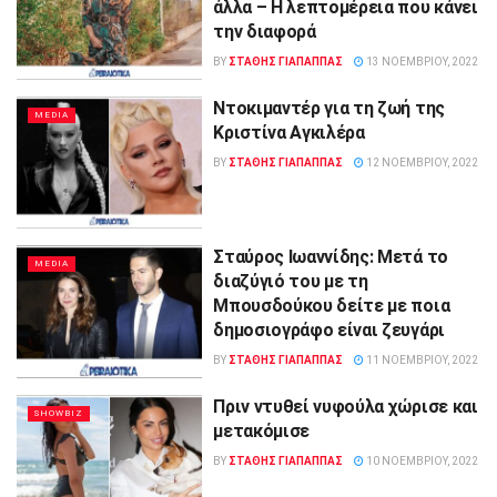
άλλα – Η λεπτομέρεια που κάνει
την διαφορά
BY
ΣΤΑΘΗΣ ΓΊΑΠΑΠΠΑΣ
13 ΝΟΕΜΒΡΊΟΥ, 2022
Ντοκιμαντέρ για τη ζωή της
MEDIA
Κριστίνα Αγκιλέρα
BY
ΣΤΑΘΗΣ ΓΊΑΠΑΠΠΑΣ
12 ΝΟΕΜΒΡΊΟΥ, 2022
Σταύρος Ιωαννίδης: Μετά το
MEDIA
διαζύγιό του με τη
Μπουσδούκου δείτε με ποια
δημοσιογράφο είναι ζευγάρι
BY
ΣΤΑΘΗΣ ΓΊΑΠΑΠΠΑΣ
11 ΝΟΕΜΒΡΊΟΥ, 2022
Πριν ντυθεί νυφούλα χώρισε και
SHOWBIZ
μετακόμισε
BY
ΣΤΑΘΗΣ ΓΊΑΠΑΠΠΑΣ
10 ΝΟΕΜΒΡΊΟΥ, 2022