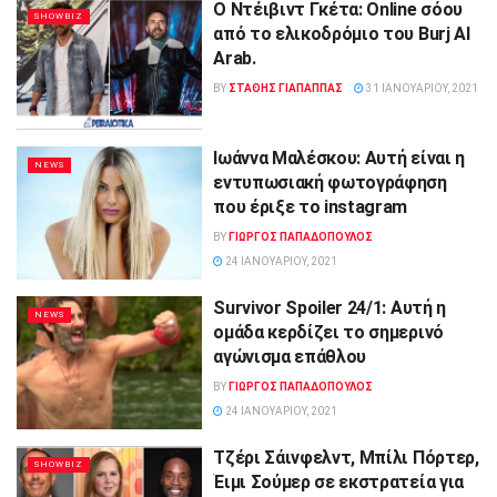
Ο Ντέιβιντ Γκέτα: Online σόου
SHOWBIZ
από το ελικοδρόμιο του Burj Al
Arab.
BY
ΣΤΑΘΗΣ ΓΊΑΠΑΠΠΑΣ
31 ΙΑΝΟΥΑΡΊΟΥ, 2021
Ιωάννα Μαλέσκου: Αυτή είναι η
NEWS
εντυπωσιακή φωτογράφηση
που έριξε το instagram
BY
ΓΙΏΡΓΟΣ ΠΑΠΑΔΌΠΟΥΛΟΣ
24 ΙΑΝΟΥΑΡΊΟΥ, 2021
Survivor Spoiler 24/1: Αυτή η
NEWS
ομάδα κερδίζει το σημερινό
αγώνισμα επάθλου
BY
ΓΙΏΡΓΟΣ ΠΑΠΑΔΌΠΟΥΛΟΣ
24 ΙΑΝΟΥΑΡΊΟΥ, 2021
Τζέρι Σάινφελντ, Μπίλι Πόρτερ,
SHOWBIZ
Έιμι Σούμερ σε εκστρατεία για