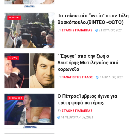
Το τελευταίο “αντίο” στον Τόλη
GOSSIP
Βοσκόπουλο.(ΒΙΝΤΕΟ -ΦΩΤΟ)
BY
ΣΤΑΘΗΣ ΓΊΑΠΑΠΠΑΣ
21 ΙΟΥΛΊΟΥ, 2021
” Έφυγε” από την ζωή ο
NEWS
Λευτέρης Μυτιληναίος από
κορωνοϊο
BY
ΠΑΝΑΓΙΩΤΗΣ ΓΙΑΛΟΣ
7 ΑΠΡΙΛΊΟΥ, 2021
Ο Πέτρος Ίμβριος έγινε για
SHOWBIZ
τρίτη φορά πατέρας.
BY
ΣΤΑΘΗΣ ΓΊΑΠΑΠΠΑΣ
14 ΦΕΒΡΟΥΑΡΊΟΥ, 2021