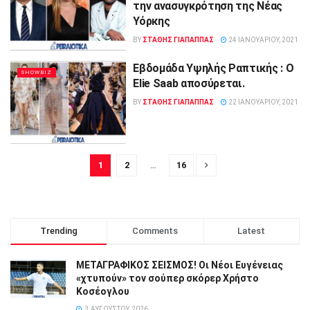
την ανασυγκρότηση της Νέας
Υόρκης
BY
ΣΤΑΘΗΣ ΓΊΑΠΑΠΠΑΣ
24 ΙΑΝΟΥΑΡΊΟΥ, 2021
Εβδομάδα Υψηλής Ραπτικής : Ο
SHOWBIZ
Elie Saab αποσύρεται.
BY
ΣΤΑΘΗΣ ΓΊΑΠΑΠΠΑΣ
22 ΙΑΝΟΥΑΡΊΟΥ, 2021
1
2
…
16
Trending
Comments
Latest
ΜΕΤΑΓΡΑΦΙΚΟΣ ΣΕΙΣΜΟΣ! Οι Νέοι Ευγένειας
«χτυπούν» τον σούπερ σκόρερ Χρήστο
Κοσέογλου
3 ΑΥΓΟΎΣΤΟΥ, 2026