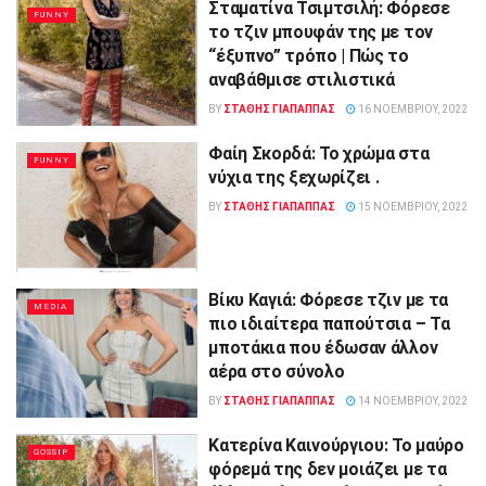
Σταματίνα Τσιμτσιλή: Φόρεσε
FUNNY
το τζιν μπουφάν της με τον
“έξυπνο” τρόπο | Πώς το
αναβάθμισε στιλιστικά
BY
ΣΤΑΘΗΣ ΓΊΑΠΑΠΠΑΣ
16 ΝΟΕΜΒΡΊΟΥ, 2022
Φαίη Σκορδά: Το χρώμα στα
FUNNY
νύχια της ξεχωρίζει .
BY
ΣΤΑΘΗΣ ΓΊΑΠΑΠΠΑΣ
15 ΝΟΕΜΒΡΊΟΥ, 2022
Βίκυ Καγιά: Φόρεσε τζιν με τα
MEDIA
πιο ιδιαίτερα παπούτσια – Τα
μποτάκια που έδωσαν άλλον
αέρα στο σύνολο
BY
ΣΤΑΘΗΣ ΓΊΑΠΑΠΠΑΣ
14 ΝΟΕΜΒΡΊΟΥ, 2022
Κατερίνα Καινούργιου: Το μαύρο
GOSSIP
φόρεμά της δεν μοιάζει με τα