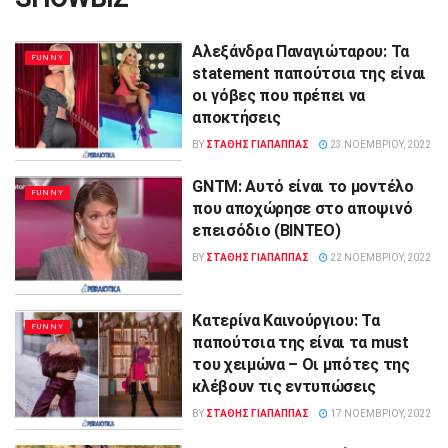
Αλεξάνδρα Παναγιώταρου: Τα
FUNNY
statement παπούτσια της είναι
οι γόβες που πρέπει να
αποκτήσεις
BY
ΣΤΑΘΗΣ ΓΊΑΠΑΠΠΑΣ
23 ΝΟΕΜΒΡΊΟΥ, 2022
GNTM: Αυτό είναι το μοντέλο
FUNNY
που αποχώρησε στο αποψινό
επεισόδιο (ΒΙΝΤΕΟ)
BY
ΣΤΑΘΗΣ ΓΊΑΠΑΠΠΑΣ
22 ΝΟΕΜΒΡΊΟΥ, 2022
Κατερίνα Καινούργιου: Τα
FUNNY
παπούτσια της είναι τα must
του χειμώνα – Οι μπότες της
κλέβουν τις εντυπώσεις
BY
ΣΤΑΘΗΣ ΓΊΑΠΑΠΠΑΣ
17 ΝΟΕΜΒΡΊΟΥ, 2022