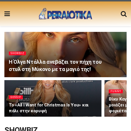
SHOWBIZ
Η Όλγα Ντάλλα ανεβάζει τον πήχη του
στυλ στη Μύκονο με τα μαγιό της!
FUNNY
GOSSIP
Βίκυ Καγιά
Το «All I Want for Christmas Is You» και
μοιάζει με
πάλι στην κορυφή
φοριέται 
SHOWBIZ