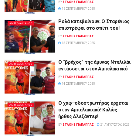
BY
ΣΤΑΘΗΣ ΓΊΑΠΑΠΠΑΣ
16 ΣΕΠΤΕΜΒΡΊΟΥ, 2025
Ρολά κατεβαίνουν: Ο Σταρένιος
ΑΜΠΕΛΑΚΙΑΚΟΣ
επιστρέφει στο σπίτι του!
BY
ΣΤΑΘΗΣ ΓΊΑΠΑΠΠΑΣ
15 ΣΕΠΤΕΜΒΡΊΟΥ, 2025
Ο “βράχος” της άμυνας Ντελιλάι
ΑΜΠΕΛΑΚΙΑΚΟΣ
εντάσσεται στον Αμπελακιακό
BY
ΣΤΑΘΗΣ ΓΊΑΠΑΠΠΑΣ
14 ΣΕΠΤΕΜΒΡΊΟΥ, 2025
Ο χαφ–οδοστρωτήρας έρχεται
ΑΜΠΕΛΑΚΙΑΚΟΣ
στον Αμπελακιακό! Καλώς
ήρθες Αλεξάντερ!
BY
ΣΤΑΘΗΣ ΓΊΑΠΑΠΠΑΣ
21 ΑΥΓΟΎΣΤΟΥ, 2025