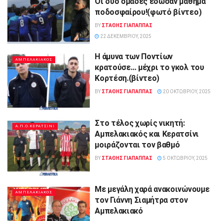
Οι δύο ομάδες έδωσαν μάθημα
ποδοσφαίρου!(φωτό βίντεο)
BY
ΣΤΑΘΗΣ ΓΊΑΠΑΠΠΑΣ
22 ΔΕΚΕΜΒΡΊΟΥ, 2025
Η άμυνα των Ποντίων
ΑΜΠΕΛΑΚΙΑΚΟΣ
κρατούσε… μέχρι το γκολ του
Κορτέση.(βίντεο)
BY
ΣΤΑΘΗΣ ΓΊΑΠΑΠΠΑΣ
20 ΟΚΤΩΒΡΊΟΥ, 2025
Στο τέλος χωρίς νικητή:
Α.Π.Ο.ΚΕΡΑΤΣΙΝΙ
Αμπελακιακός και Κερατσίνι
μοιράζονται τον βαθμό
BY
ΣΤΑΘΗΣ ΓΊΑΠΑΠΠΑΣ
5 ΟΚΤΩΒΡΊΟΥ, 2025
Με μεγάλη χαρά ανακοινώνουμε
ΑΜΠΕΛΑΚΙΑΚΟΣ
τον Γιάννη Σιαμήτρα στον
Αμπελακιακό