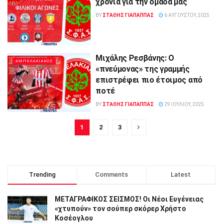
χρονιά για την ομάδα μας
BY
ΣΤΑΘΗΣ ΓΊΑΠΑΠΠΑΣ
6 ΑΥΓΟΎΣΤΟΥ, 2025
Μιχάλης Ρεσβάνης: Ο
ΑΜΠΕΛΑΚΙΑΚΟΣ
«πνεύμονας» της γραμμής
επιστρέφει πιο έτοιμος από
ποτέ
BY
ΣΤΑΘΗΣ ΓΊΑΠΑΠΠΑΣ
29 ΙΟΥΛΊΟΥ, 2025
1
2
3
Trending
Comments
Latest
ΜΕΤΑΓΡΑΦΙΚΟΣ ΣΕΙΣΜΟΣ! Οι Νέοι Ευγένειας
«χτυπούν» τον σούπερ σκόρερ Χρήστο
Κοσέογλου