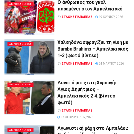
Ο άνθρωπος του γκολ
ΑΜΠΕΛΑΚΙΑΚΟΣ
παραμένει στον Αμπελακιακό
BY
ΣΤΑΘΗΣ ΓΊΑΠΑΠΠΑΣ
19 ΙΟΥΝΊΟΥ, 2026
Χαλκηδόνα σφραγίζει τη νίκη με
ΑΜΠΕΛΑΚΙΑΚΟΣ
Bamba Brahims – Αμπελακιακός
1-3 (φωτό βίντεο)
BY
ΣΤΑΘΗΣ ΓΊΑΠΑΠΠΑΣ
24 ΜΑΡΤΊΟΥ, 2026
Δυνατό ματς στη Χαραυγή:
ΑΜΠΕΛΑΚΙΑΚΟΣ
Άγιος Δημήτριος –
Αμπελακιακός 2-4.(βίντεο
φωτό)
BY
ΣΤΑΘΗΣ ΓΊΑΠΑΠΠΑΣ
17 ΦΕΒΡΟΥΑΡΊΟΥ, 2026
Αγωνιστική μάχη στο Αμπελάκι:
ΑΜΠΕΛΑΚΙΑΚΟΣ