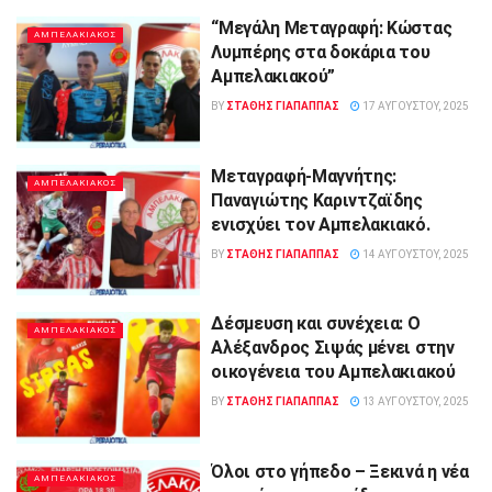
“Μεγάλη Μεταγραφή: Κώστας
ΑΜΠΕΛΑΚΙΑΚΟΣ
Λυμπέρης στα δοκάρια του
Αμπελακιακού”
BY
ΣΤΑΘΗΣ ΓΊΑΠΑΠΠΑΣ
17 ΑΥΓΟΎΣΤΟΥ, 2025
Μεταγραφή-Μαγνήτης:
ΑΜΠΕΛΑΚΙΑΚΟΣ
Παναγιώτης Καριντζαϊδης
ενισχύει τον Αμπελακιακό.
BY
ΣΤΑΘΗΣ ΓΊΑΠΑΠΠΑΣ
14 ΑΥΓΟΎΣΤΟΥ, 2025
Δέσμευση και συνέχεια: Ο
ΑΜΠΕΛΑΚΙΑΚΟΣ
Αλέξανδρος Σιψάς μένει στην
οικογένεια του Αμπελακιακού
BY
ΣΤΑΘΗΣ ΓΊΑΠΑΠΠΑΣ
13 ΑΥΓΟΎΣΤΟΥ, 2025
Όλοι στο γήπεδο – Ξεκινά η νέα
ΑΜΠΕΛΑΚΙΑΚΟΣ