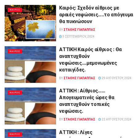
Καιρός: Σχεδόν αίθριος με
ΚΑΙΡΟΣ
αραιές νεφώσεις…..το απόγευμα
θα πυκνώσουν
BY
ΣΤΑΘΗΣ ΓΊΑΠΑΠΠΑΣ
3 ΣΕΠΤΕΜΒΡΊΟΥ, 2024
ΑΤΤΙΚΗ Καιρός αίθριος : Θα
ΚΑΙΡΟΣ
αναπτυχθούν
νεφώσεις….μεμονωμένες
καταιγίδες.
BY
ΣΤΑΘΗΣ ΓΊΑΠΑΠΠΑΣ
29 ΑΥΓΟΎΣΤΟΥ, 2024
ΑΤΤΙΚΗ : Αίθριος……
ΚΑΙΡΟΣ
Απογευματινές ώρες θα
αναπτυχθούν τοπικές
νεφώσεις.
BY
ΣΤΑΘΗΣ ΓΊΑΠΑΠΠΑΣ
22 ΑΥΓΟΎΣΤΟΥ, 2024
ΑΤΤΙΚΗ : Λίγες
ΚΑΙΡΟΣ