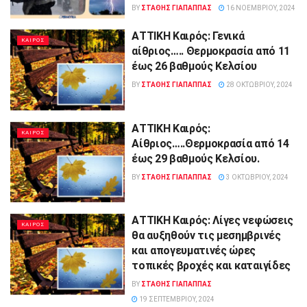
BY
ΣΤΑΘΗΣ ΓΊΑΠΑΠΠΑΣ
16 ΝΟΕΜΒΡΊΟΥ, 2024
ΑΤΤΙΚΗ Καιρός: Γενικά
ΚΑΙΡΟΣ
αίθριος….. Θερμοκρασία από 11
έως 26 βαθμούς Κελσίου
BY
ΣΤΑΘΗΣ ΓΊΑΠΑΠΠΑΣ
28 ΟΚΤΩΒΡΊΟΥ, 2024
ΑΤΤΙΚΗ Καιρός:
ΚΑΙΡΟΣ
Αίθριος…..Θερμοκρασία από 14
έως 29 βαθμούς Κελσίου.
BY
ΣΤΑΘΗΣ ΓΊΑΠΑΠΠΑΣ
3 ΟΚΤΩΒΡΊΟΥ, 2024
ΑΤΤΙΚΗ Καιρός: Λίγες νεφώσεις
ΚΑΙΡΟΣ
θα αυξηθούν τις μεσημβρινές
και απογευματινές ώρες
τοπικές βροχές και καταιγίδες
BY
ΣΤΑΘΗΣ ΓΊΑΠΑΠΠΑΣ
19 ΣΕΠΤΕΜΒΡΊΟΥ, 2024