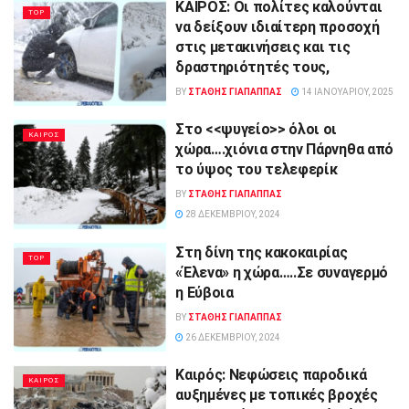
ΚΑΙΡΟΣ: Οι πολίτες καλούνται
TOP
να δείξουν ιδιαίτερη προσοχή
στις μετακινήσεις και τις
δραστηριότητές τους,
BY
ΣΤΑΘΗΣ ΓΊΑΠΑΠΠΑΣ
14 ΙΑΝΟΥΑΡΊΟΥ, 2025
Στο <<ψυγείο>> όλοι οι
ΚΑΙΡΟΣ
χώρα….χιόνια στην Πάρνηθα από
το ύψος του τελεφερίκ
BY
ΣΤΑΘΗΣ ΓΊΑΠΑΠΠΑΣ
28 ΔΕΚΕΜΒΡΊΟΥ, 2024
Στη δίνη της κακοκαιρίας
TOP
«Έλενα» η χώρα…..Σε συναγερμό
η Εύβοια
BY
ΣΤΑΘΗΣ ΓΊΑΠΑΠΠΑΣ
26 ΔΕΚΕΜΒΡΊΟΥ, 2024
Καιρός: Νεφώσεις παροδικά
ΚΑΙΡΟΣ
αυξημένες με τοπικές βροχές