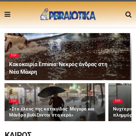
TOP
Κακοκαιρία Erminio: Νεκρός άνδρας στη
Νέα Μάκρη
TOP
TOP
«Στο έλεος της καταιγίδας: Μέγαρα και
Νυχτερινή
Μάνδρα βυθίζονται στα νερά»
πλημμύρες
ΚΑΙΡΟΣ