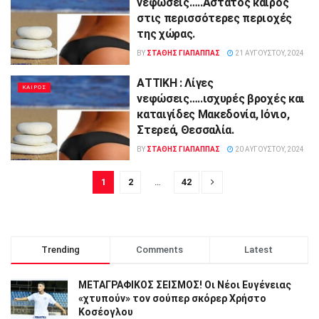
νεφώσεις…..Αστατος καιρός
στις περισσότερες περιοχές
της χώρας.
BY
ΣΤΑΘΗΣ ΓΊΑΠΑΠΠΑΣ
21 ΑΥΓΟΎΣΤΟΥ, 2024
ΑΤΤΙΚΗ : Λίγες
ΚΑΙΡΟΣ
νεφώσεις…..ισχυρές βροχές και
καταιγίδες Μακεδονία, Ιόνιο,
Στερεά, Θεσσαλία.
BY
ΣΤΑΘΗΣ ΓΊΑΠΑΠΠΑΣ
20 ΑΥΓΟΎΣΤΟΥ, 2024
1
2
…
42
Trending
Comments
Latest
ΜΕΤΑΓΡΑΦΙΚΟΣ ΣΕΙΣΜΟΣ! Οι Νέοι Ευγένειας
«χτυπούν» τον σούπερ σκόρερ Χρήστο
Κοσέογλου