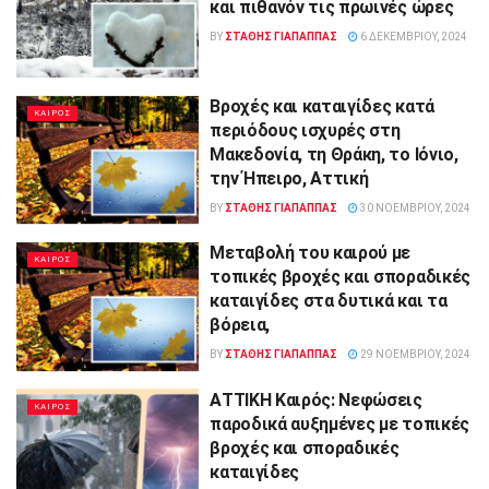
και πιθανόν τις πρωινές ώρες
BY
ΣΤΑΘΗΣ ΓΊΑΠΑΠΠΑΣ
6 ΔΕΚΕΜΒΡΊΟΥ, 2024
Βροχές και καταιγίδες κατά
ΚΑΙΡΟΣ
περιόδους ισχυρές στη
Μακεδονία, τη Θράκη, το Ιόνιο,
την Ήπειρο, Αττική
BY
ΣΤΑΘΗΣ ΓΊΑΠΑΠΠΑΣ
30 ΝΟΕΜΒΡΊΟΥ, 2024
Μεταβολή του καιρού με
ΚΑΙΡΟΣ
τοπικές βροχές και σποραδικές
καταιγίδες στα δυτικά και τα
βόρεια,
BY
ΣΤΑΘΗΣ ΓΊΑΠΑΠΠΑΣ
29 ΝΟΕΜΒΡΊΟΥ, 2024
ΑΤΤΙΚΗ Καιρός: Νεφώσεις
ΚΑΙΡΟΣ
παροδικά αυξημένες με τοπικές
βροχές και σποραδικές
καταιγίδες