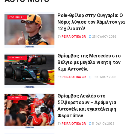
Pole-θρίλερ στην Ουγγαρία: Ο
FORMULA 1
Νόρις λύγισε τον Χάμιλτον για
12 χιλιοστά!
BY
PEIRAIOTIKA GR
25 ΙΟΥΛΊΟΥ, 2026
Θρίαμβος της Mercedes στο
FORMULA 1
Βέλγιο με μεγάλο νικητή τον
Κίμι Αντονέλι
BY
PEIRAIOTIKA GR
19 ΙΟΥΛΊΟΥ, 2026
Θρίαμβος Λεκλέρ στο
FORMULA 1
Σίλβερστοουν – Δράμα για
Αντονέλι και εγκατάλειψη
Φερστάπεν
BY
PEIRAIOTIKA GR
5 ΙΟΥΛΊΟΥ, 2026