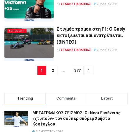
BY
ΣΤΑΘΗΣ ΓΊΑΠΑΠΠΑΣ
3 ΜΑΪ́ΟΥ, 2026
Στιγμές τρόμου στη F1: Ο Gasly
FORMULA 1
εκτοξεύεται και ανατρέπεται.
(ΒΙΝΤΕΟ)
BY
ΣΤΑΘΗΣ ΓΊΑΠΑΠΠΑΣ
3 ΜΑΪ́ΟΥ, 2026
1
2
…
377
Trending
Comments
Latest
ΜΕΤΑΓΡΑΦΙΚΟΣ ΣΕΙΣΜΟΣ! Οι Νέοι Ευγένειας
«χτυπούν» τον σούπερ σκόρερ Χρήστο
Κοσέογλου
3 ΑΥΓΟΎΣΤΟΥ, 2026