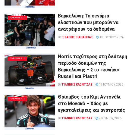
Βαρκελώνη: Τα σενάρια
FORMULA 1
ελαστικών που μπορούν να
ανατρέψουν τα δεδομένα
BY
ΣΤΑΘΗΣ ΓΊΑΠΑΠΠΑΣ
13 ΙΟΥΝΊΟΥ, 2026
Norris ταχύτερος στη δεύτερη
FORMULA 1
περίοδο δοκιμών της
Βαρκελώνης – Στο «κυνήγι»
Russell και Piastri
BY
ΓΙΆΝΝΗΣ ΚΛΏΝΤΖΑΣ
13 ΙΟΥΝΊΟΥ, 2026
Θρίαμβος του Κίμι Αντονέλι
FORMULA 1
στο Μονακό – Χάος με
εγκαταλείψεις και ανατροπές
BY
ΓΙΆΝΝΗΣ ΚΛΏΝΤΖΑΣ
7 ΙΟΥΝΊΟΥ, 2026