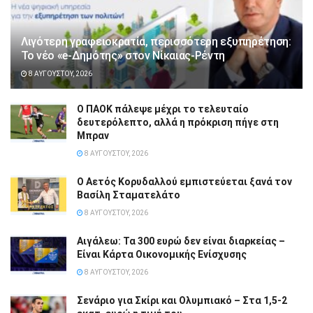
Λιγότερη γραφειοκρατία, περισσότερη εξυπηρέτηση:
Το νέο «e-Δημότης» στον Νίκαιας-Ρέντη
8 ΑΥΓΟΎΣΤΟΥ, 2026
Ο ΠΑΟΚ πάλεψε μέχρι το τελευταίο
δευτερόλεπτο, αλλά η πρόκριση πήγε στη
Μπραν
8 ΑΥΓΟΎΣΤΟΥ, 2026
Ο Αετός Κορυδαλλού εμπιστεύεται ξανά τον
Βασίλη Σταματελάτο
8 ΑΥΓΟΎΣΤΟΥ, 2026
Αιγάλεω: Τα 300 ευρώ δεν είναι διαρκείας –
Είναι Κάρτα Οικονομικής Ενίσχυσης
8 ΑΥΓΟΎΣΤΟΥ, 2026
Σενάριο για Σκίρι και Ολυμπιακό – Στα 1,5-2