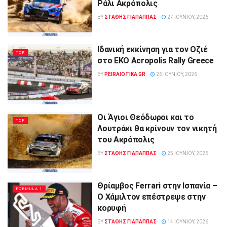
Ράλι Ακρόπολις
BY
ΣΤΑΘΗΣ ΓΊΑΠΑΠΠΑΣ
27 ΙΟΥΝΊΟΥ, 2026
Ιδανική εκκίνηση για τον Οζιέ
TOP
στο ΕΚΟ Acropolis Rally Greece
BY
PEIRAIOTIKA GR
26 ΙΟΥΝΊΟΥ, 2026
Οι Άγιοι Θεόδωροι και το
TOP
Λουτράκι θα κρίνουν τον νικητή
του Ακρόπολις
BY
ΣΤΑΘΗΣ ΓΊΑΠΑΠΠΑΣ
25 ΙΟΥΝΊΟΥ, 2026
Θρίαμβος Ferrari στην Ισπανία –
FORMULA 1
Ο Χάμιλτον επέστρεψε στην
κορυφή
BY
ΣΤΑΘΗΣ ΓΊΑΠΑΠΠΑΣ
14 ΙΟΥΝΊΟΥ, 2026