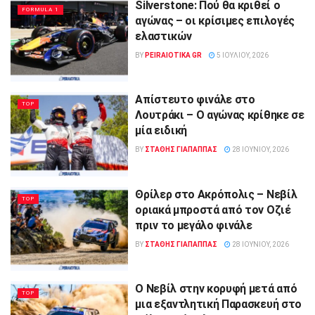
Silverstone: Πού θα κριθεί ο
FORMULA 1
αγώνας – οι κρίσιμες επιλογές
ελαστικών
BY
PEIRAIOTIKA GR
5 ΙΟΥΛΊΟΥ, 2026
Απίστευτο φινάλε στο
TOP
Λουτράκι – Ο αγώνας κρίθηκε σε
μία ειδική
BY
ΣΤΑΘΗΣ ΓΊΑΠΑΠΠΑΣ
28 ΙΟΥΝΊΟΥ, 2026
Θρίλερ στο Ακρόπολις – Νεβίλ
TOP
οριακά μπροστά από τον Οζιέ
πριν το μεγάλο φινάλε
BY
ΣΤΑΘΗΣ ΓΊΑΠΑΠΠΑΣ
28 ΙΟΥΝΊΟΥ, 2026
Ο Νεβίλ στην κορυφή μετά από
TOP
μια εξαντλητική Παρασκευή στο