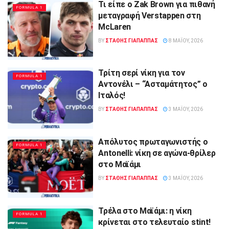
Τι είπε ο Zak Brown για πιθανή
FORMULA 1
μεταγραφή Verstappen στη
McLaren
BY
ΣΤΑΘΗΣ ΓΊΑΠΑΠΠΑΣ
8 ΜΑΪ́ΟΥ, 2026
Τρίτη σερί νίκη για τον
FORMULA 1
Αντονέλι – “Ασταμάτητος” ο
Ιταλός!
BY
ΣΤΑΘΗΣ ΓΊΑΠΑΠΠΑΣ
3 ΜΑΪ́ΟΥ, 2026
Απόλυτος πρωταγωνιστής ο
FORMULA 1
Antonelli: νίκη σε αγώνα-θρίλερ
στο Μαϊάμι
BY
ΣΤΑΘΗΣ ΓΊΑΠΑΠΠΑΣ
3 ΜΑΪ́ΟΥ, 2026
Τρέλα στο Μαϊάμι: η νίκη
FORMULA 1
κρίνεται στο τελευταίο stint!