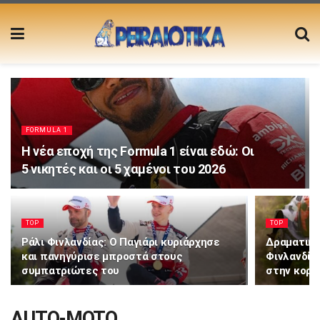
FORMULA 1
Η νέα εποχή της Formula 1 είναι εδώ: Οι
5 νικητές και οι 5 χαμένοι του 2026
TOP
TOP
Ράλι Φινλανδίας: Ο Παγιάρι κυριάρχησε
Δραματικέ
και πανηγύρισε μπροστά στους
Φινλανδίας
συμπατριώτες του
στην κορ
AUTO-MOTO