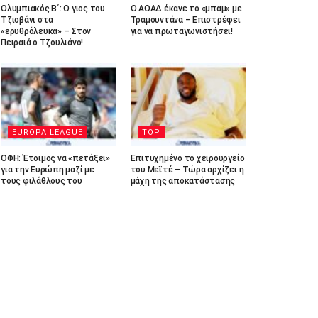
Ολυμπιακός Β΄: Ο γιος του
Ο ΑΟΑΔ έκανε το «μπαμ» με
Τζιοβάνι στα
Τραμουντάνα – Επιστρέφει
«ερυθρόλευκα» – Στον
για να πρωταγωνιστήσει!
Πειραιά ο Τζουλιάνο!
EUROPA LEAGUE
TOP
ΟΦΗ: Έτοιμος να «πετάξει»
Επιτυχημένο το χειρουργείο
για την Ευρώπη μαζί με
του Μεϊτέ – Τώρα αρχίζει η
τους φιλάθλους του
μάχη της αποκατάστασης