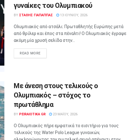
γυναίκες του Ολυμπιακού
BY
ΣΤΑΘΗΣ ΓΊΑΠΑΠΠΑΣ
13 ΙΟΥΝΊΟΥ, 2026
Ολυμπιακός από ατσάλι: Πρωταθλητής Ευρώπης μετά
από θρίλερ και έπος στα πέναλτι! Ο Ολυμπιακός έγραψε
ακόμη μία χρυσή σελίδα στην...
READ MORE
Με άνεση στους τελικούς ο
Ολυμπιακός – στόχος το
πρωτάθλημα
BY
PEIRAIOTIKA GR
23 ΜΑΪ́ΟΥ, 2026
Ο Ολυμπιακός πήρε εμφατικά το εισιτήριο για τους
τελικούς της Water Polo League γυναικών,
ολοκληρώνοντας την ημιτελική σειρά απέναντι στον...