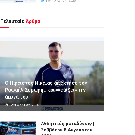
4 ΑΥΓΟΎΣΤΟΥ, 2026
Τελευταία
Άρθρα
Ο Ήφαιστος Νίκαιας απέκτησε τον
Ραφαήλ Σεραφήμ και «γεμίζει» την
άμυνά του
8 ΑΥΓΟΎΣΤΟΥ, 2026
Αθλητικές μεταδόσεις |
Σαββάτου 8 Αυγούστου