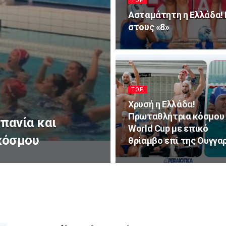
TOP
Ασταμάτητη η Ελλάδα! Ν
στους «8»
TOP
Χρυσή η Ελλάδα!
Πρωταθλήτρια κόσμου
σπανία και
World Cup με επικό
κόσμου
θρίαμβο επί της Ουγγα