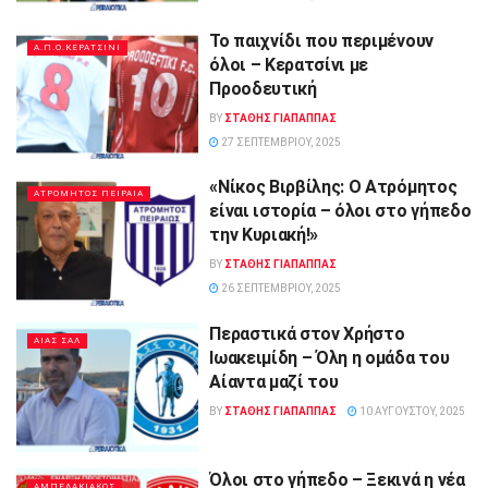
Το παιχνίδι που περιμένουν
Α.Π.Ο.ΚΕΡΑΤΣΙΝΙ
όλοι – Κερατσίνι με
Προοδευτική
BY
ΣΤΑΘΗΣ ΓΊΑΠΑΠΠΑΣ
27 ΣΕΠΤΕΜΒΡΊΟΥ, 2025
«Νίκος Βιρβίλης: Ο Ατρόμητος
ΑΤΡΟΜΗΤΟΣ ΠΕΙΡΑΙΑ
είναι ιστορία – όλοι στο γήπεδο
την Κυριακή!»
BY
ΣΤΑΘΗΣ ΓΊΑΠΑΠΠΑΣ
26 ΣΕΠΤΕΜΒΡΊΟΥ, 2025
Περαστικά στον Χρήστο
ΑΙΑΣ ΣΑΛ
Ιωακειμίδη – Όλη η ομάδα του
Αίαντα μαζί του
BY
ΣΤΑΘΗΣ ΓΊΑΠΑΠΠΑΣ
10 ΑΥΓΟΎΣΤΟΥ, 2025
Όλοι στο γήπεδο – Ξεκινά η νέα
ΑΜΠΕΛΑΚΙΑΚΟΣ