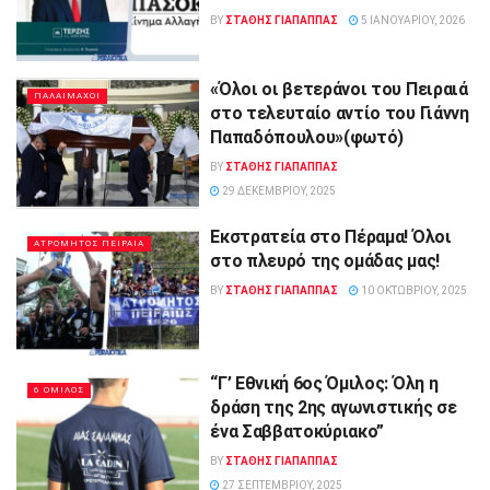
BY
ΣΤΑΘΗΣ ΓΊΑΠΑΠΠΑΣ
5 ΙΑΝΟΥΑΡΊΟΥ, 2026
«Όλοι οι βετεράνοι του Πειραιά
ΠΑΛΑΙΜΑΧΟΙ
στο τελευταίο αντίο του Γιάννη
Παπαδόπουλου»(φωτό)
BY
ΣΤΑΘΗΣ ΓΊΑΠΑΠΠΑΣ
29 ΔΕΚΕΜΒΡΊΟΥ, 2025
Εκστρατεία στο Πέραμα! Όλοι
ΑΤΡΟΜΗΤΟΣ ΠΕΙΡΑΙΑ
στο πλευρό της ομάδας μας!
BY
ΣΤΑΘΗΣ ΓΊΑΠΑΠΠΑΣ
10 ΟΚΤΩΒΡΊΟΥ, 2025
“Γ’ Εθνική 6ος Όμιλος: Όλη η
6 ΟΜΙΛΟΣ
δράση της 2ης αγωνιστικής σε
ένα Σαββατοκύριακο”
BY
ΣΤΑΘΗΣ ΓΊΑΠΑΠΠΑΣ
27 ΣΕΠΤΕΜΒΡΊΟΥ, 2025