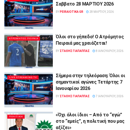
Σαββατο 28 ΜΑΡΤΙΟΥ 2026
BY
PEIRAIOTIKA GR
28 ΜΑΡΤΊΟΥ, 2026
Όλοι στο γήπεδο! Ο Ατρόμητος
ΑΤΡΟΜΗΤΟΣ ΠΕΙΡΑΙΑ
Πειραιά μας χρειάζεται!
BY
ΣΤΑΘΗΣ ΓΊΑΠΑΠΠΑΣ
8 ΙΑΝΟΥΑΡΊΟΥ, 2026
Σήμερα στην τηλεόραση: Όλοι οι
LIVE STREAMING TV
σημαντικοί αγώνες Τετάρτης 7
Ιανουαρίου 2026
BY
ΣΤΑΘΗΣ ΓΊΑΠΑΠΠΑΣ
7 ΙΑΝΟΥΑΡΊΟΥ, 2026
«Όχι όλοι ίδιοι – Από το “εγώ”
ΠΟΛΙΤΙΚΗ
στο “εμείς”, η πολιτική που μας
αξίζει»