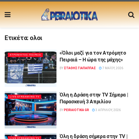
Ετικέτα:
ολοι
«Όλοι μαζί για τον Ατρόμητο
ΑΤΡΟΜΗΤΟΣ ΠΕΙΡΑΙΑ
Πειραιά – Η ώρα της μάχης»
BY
ΣΤΑΘΗΣ ΓΊΑΠΑΠΠΑΣ
7 ΜΑΪ́ΟΥ, 2026
Όλη η Δράση στην TV Σήμερα |
LIVE STREAMING TV
Παρασκευή 3 Απριλίου
BY
PEIRAIOTIKA GR
3 ΑΠΡΙΛΊΟΥ, 2026
Όλη η δράση σήμερα στην TV |
LIVE STREAMING TV