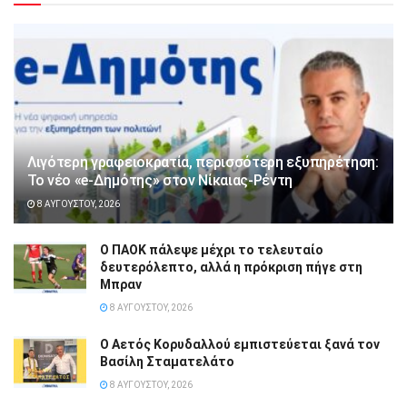
Λιγότερη γραφειοκρατία, περισσότερη εξυπηρέτηση:
Το νέο «e-Δημότης» στον Νίκαιας-Ρέντη
8 ΑΥΓΟΎΣΤΟΥ, 2026
Ο ΠΑΟΚ πάλεψε μέχρι το τελευταίο
δευτερόλεπτο, αλλά η πρόκριση πήγε στη
Μπραν
8 ΑΥΓΟΎΣΤΟΥ, 2026
Ο Αετός Κορυδαλλού εμπιστεύεται ξανά τον
Βασίλη Σταματελάτο
8 ΑΥΓΟΎΣΤΟΥ, 2026