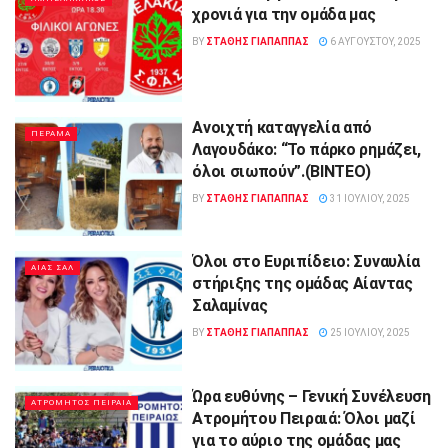
χρονιά για την ομάδα μας
BY
ΣΤΑΘΗΣ ΓΊΑΠΑΠΠΑΣ
6 ΑΥΓΟΎΣΤΟΥ, 2025
Ανοιχτή καταγγελία από
ΠΕΡΑΜΑ
Λαγουδάκο: “Το πάρκο ρημάζει,
όλοι σιωπούν”.(ΒΙΝΤΕΟ)
BY
ΣΤΑΘΗΣ ΓΊΑΠΑΠΠΑΣ
31 ΙΟΥΛΊΟΥ, 2025
Όλοι στο Ευριπίδειο: Συναυλία
ΑΙΑΣ ΣΑΛ
στήριξης της ομάδας Αίαντας
Σαλαμίνας
BY
ΣΤΑΘΗΣ ΓΊΑΠΑΠΠΑΣ
25 ΙΟΥΛΊΟΥ, 2025
Ώρα ευθύνης – Γενική Συνέλευση
ΑΤΡΟΜΗΤΟΣ ΠΕΙΡΑΙΑ
Ατρομήτου Πειραιά: Όλοι μαζί
για το αύριο της ομάδας μας