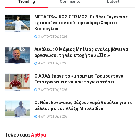
Trending
Comments
Latest
ΜΕΤΑΓΡΑΦΙΚΟΣ ΣΕΙΣΜΟΣ! Οι Νέοι Ευγένειας
«χτυπούν» τον σούπερ σκόρερ Χρήστο
Κοσέογλου
3 ΑΥΓΟΎΣΤΟΥ, 2026
Αιγάλεω: Ο Μάριος Μπίλιος αναλαμβάνει να
οργανώσει τη νέα εποχή του «Σίτι»
4 ΑΥΓΟΎΣΤΟΥ, 2026
Ο ΑΟΑΔ έκανε το «μπαμ» με Τραμουντάνα –
Επιστρέφει για να πρωταγωνιστήσει!
7 ΑΥΓΟΎΣΤΟΥ, 2026
Οι Νέοι Ευγένειας βάζουν γερά θεμέλια για το
μέλλον με τον Αλέξη Μπολοβίνο
4 ΑΥΓΟΎΣΤΟΥ, 2026
Τελευταία
Άρθρα