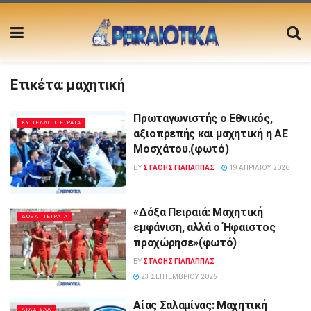
Ετικέτα:
μαχητική
Πρωταγωνιστής ο Εθνικός,
ΚΥΠΕΛΛΟ ΠΕΙΡΑΙΑ
αξιοπρεπής και μαχητική η ΑΕ
Μοσχάτου.(φωτό)
BY
ΣΤΑΘΗΣ ΓΊΑΠΑΠΠΑΣ
19 ΑΠΡΙΛΊΟΥ, 2026
«Δόξα Πειραιά: Μαχητική
ΔΟΞΑ ΠΕΙΡΑΙΑ
εμφάνιση, αλλά ο Ήφαιστος
προχώρησε»(φωτό)
BY
ΣΤΑΘΗΣ ΓΊΑΠΑΠΠΑΣ
23 ΣΕΠΤΕΜΒΡΊΟΥ, 2025
Αίας Σαλαμίνας: Μαχητική
ΑΙΑΣ ΣΑΛ