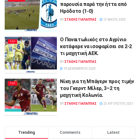
παρουσία παρά την ήττα από
Ηρόδοτο (1-0)
BY
ΣΤΑΘΗΣ ΓΊΑΠΑΠΠΑΣ
13 ΜΑΪ́ΟΥ, 2025
O Παναιτωλικός στο Αγρίνιο
TOP
κατάφερε να ισοφαρίσει σε 2-2
τι μαχητική AEK.
BY
ΣΤΑΘΗΣ ΓΊΑΠΑΠΠΑΣ
19 ΔΕΚΕΜΒΡΊΟΥ, 2023
Νίκη για τη Μπάγερν προς τιμήν
TOP
του Γκερντ Μίλερ, 3–2 τη
μαχητική Κολωνία.
BY
ΣΤΑΘΗΣ ΓΊΑΠΑΠΠΑΣ
23 ΑΥΓΟΎΣΤΟΥ, 2021
Trending
Comments
Latest