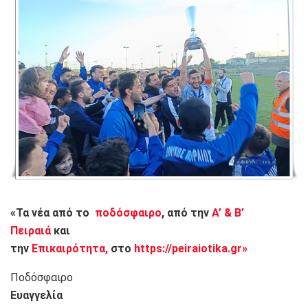
«Τα νέα από το
ποδόσφαιρο
, από την
Α’ & Β’
Πειραιά
και
την
Επικαιρότητα,
στο
https://peiraiotika.gr»
Ποδόσφαιρο
Ευαγγελία