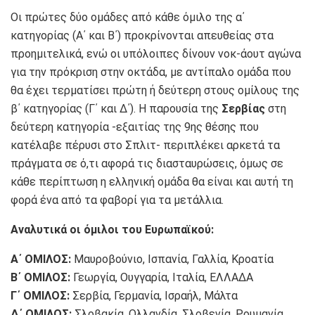
Οι πρώτες δύο ομάδες από κάθε όμιλο της α΄
κατηγορίας (Α΄ και Β΄) προκρίνονται απευθείας στα
προημιτελικά, ενώ οι υπόλοιπες δίνουν νοκ-άουτ αγώνα
για την πρόκριση στην οκτάδα, με αντίπαλο ομάδα που
θα έχει τερματίσει πρώτη ή δεύτερη στους ομίλους της
β΄ κατηγορίας (Γ΄ και Δ΄). Η παρουσία της
Σερβίας
στη
δεύτερη κατηγορία -εξαιτίας της 9ης θέσης που
κατέλαβε πέρυσι στο Σπλιτ- περιπλέκει αρκετά τα
πράγματα σε ό,τι αφορά τις διασταυρώσεις, όμως σε
κάθε περίπτωση η ελληνική ομάδα θα είναι και αυτή τη
φορά ένα από τα φαβορί για τα μετάλλια.
Αναλυτικά οι όμιλοι του Ευρωπαϊκού:
Α΄ ΟΜΙΛΟΣ:
Μαυροβούνιο, Ισπανία, Γαλλία, Κροατία
Β΄ ΟΜΙΛΟΣ:
Γεωργία, Ουγγαρία, Ιταλία, ΕΛΛΑΔΑ
Γ΄ ΟΜΙΛΟΣ:
Σερβία, Γερμανία, Ισραήλ, Μάλτα
Δ΄ ΟΜΙΛΟΣ:
Σλοβακία, Ολλανδία, Σλοβενία, Ρουμανία