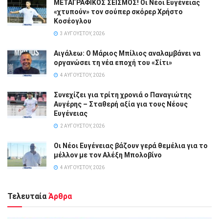
ΜΕΤΑΓΡΑΦΙΚΟΣ ΣΕΙΣΜΟΣ! Οι Νέοι Ευγένειας
«χτυπούν» τον σούπερ σκόρερ Χρήστο
Κοσέογλου
3 ΑΥΓΟΎΣΤΟΥ, 2026
Αιγάλεω: Ο Μάριος Μπίλιος αναλαμβάνει να
οργανώσει τη νέα εποχή του «Σίτι»
4 ΑΥΓΟΎΣΤΟΥ, 2026
Συνεχίζει για τρίτη χρονιά ο Παναγιώτης
Αυγέρης – Σταθερή αξία για τους Νέους
Ευγένειας
2 ΑΥΓΟΎΣΤΟΥ, 2026
Οι Νέοι Ευγένειας βάζουν γερά θεμέλια για το
μέλλον με τον Αλέξη Μπολοβίνο
4 ΑΥΓΟΎΣΤΟΥ, 2026
Τελευταία
Άρθρα