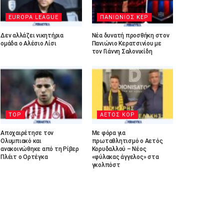
EUROPA LEAGUE
ΠΑΝΙΩΝΙΟΣ ΚΕΡ
Δεν αλλάζει νικητήρια
Νέα δυνατή προσθήκη στον
ομάδα ο Αλέσιο Λίσι
Πανιώνιο Κερατσινίου με
τον Γιάννη Σαλονικίδη
TOP
ΑΕΤΟΣ ΚΟΡ
Αποχαιρέτησε τον
Με φόρα για
Ολυμπιακό και
πρωταθλητισμό ο Αετός
ανακοινώθηκε από τη Ρίβερ
Κορυδαλλού – Νέος
Πλέιτ ο Ορτέγκα
«φύλακας άγγελος» στα
γκολπόστ