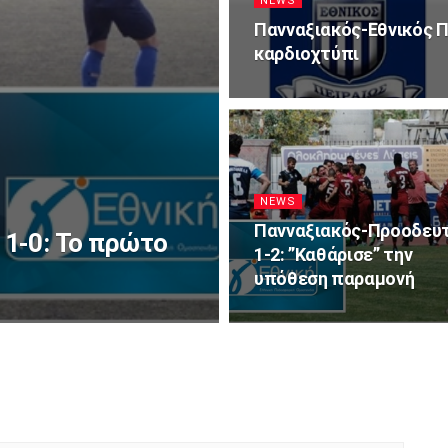
NEWS
Πανναξιακός-Εθνικός Π
καρδιοχτύπι
NEWS
Πανναξιακός-Προοδευτ
1-0: Το πρώτο
1-2: ”Καθάρισε” την
υπόθεση παραμονή