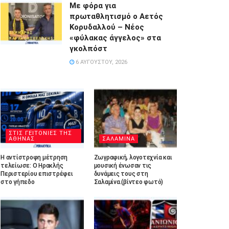
Με φόρα για
πρωταθλητισμό ο Αετός
Κορυδαλλού – Νέος
«φύλακας άγγελος» στα
γκολπόστ
6 ΑΥΓΟΎΣΤΟΥ, 2026
ΣΤΙΣ ΓΕΙΤΟΝΙΕΣ ΤΗΣ
ΑΘΗΝΑΣ
ΣΑΛΑΜΙΝΑ
Η αντίστροφη μέτρηση
Ζωγραφική, λογοτεχνία και
τελείωσε: Ο Ηρακλής
μουσική ένωσαν τις
Περιστερίου επιστρέφει
δυνάμεις τους στη
στο γήπεδο
Σαλαμίνα.(βίντεο φωτό)