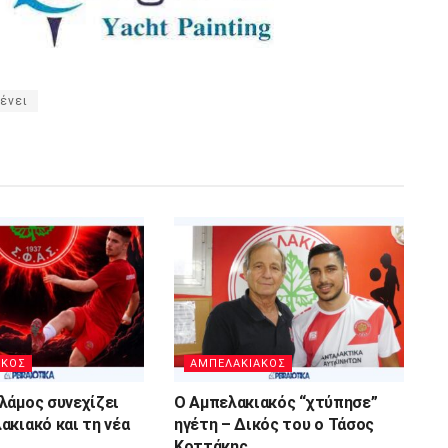
ένει
ΑΚΟΣ
ΑΜΠΕΛΑΚΙΑΚΟΣ
λάμος συνεχίζει
Ο Αμπελακιακός “χτύπησε”
ακιακό και τη νέα
ηγέτη – Δικός του ο Τάσος
Κοττάκης