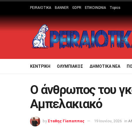
PEIRAIOTIKA
BANNER
GDPR
ΕΠΙΚΟΙΝΩΝΙΑ
Topics
ΚΕΝΤΡΙΚΗ
ΟΛΥΜΠΙΑΚΟΣ
ΔΗΜΟΤΙΚΑ ΝΕΑ
Π
Ο άνθρωπος του γκ
Αμπελακιακό
by
Σταθης Γίαπαππας
19 Ιουνίου, 2026
in
Α