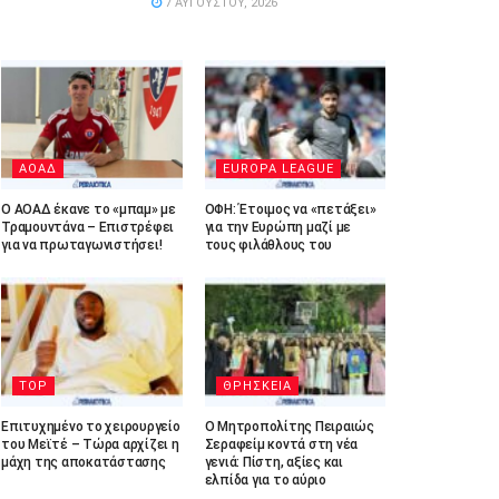
7 ΑΥΓΟΎΣΤΟΥ, 2026
ΑΟΑΔ
EUROPA LEAGUE
Ο ΑΟΑΔ έκανε το «μπαμ» με
ΟΦΗ: Έτοιμος να «πετάξει»
Τραμουντάνα – Επιστρέφει
για την Ευρώπη μαζί με
για να πρωταγωνιστήσει!
τους φιλάθλους του
TOP
ΘΡΗΣΚΕΙΑ
Επιτυχημένο το χειρουργείο
Ο Μητροπολίτης Πειραιώς
του Μεϊτέ – Τώρα αρχίζει η
Σεραφείμ κοντά στη νέα
μάχη της αποκατάστασης
γενιά: Πίστη, αξίες και
ελπίδα για το αύριο