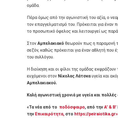
ομάδα.
Πέρα όμως από την αγωνιστική του αξία, ο νεα
τον επαγγελματισμό του. Πρόκειται για έναν 
το προσωπικό όφελος και λειτουργεί ως παράδ
Στον
Αμπελακιακό
θεωρούν πως η παραμονή το
σεζόν, καθώς πρόκειται για έναν αθλητή που έ
του συλλόγου.
Η διοίκηση και οι φίλοι της ομάδας εκφράζουν 
ευχόμενοι στον
Νίκολας Λάτσκα
υγεία και ακό
Αμπελακιακού.
Καλή αγωνιστική χρονιά με υγεία και πολλές
«Τα νέα από το
ποδόσφαιρο
, από την
Α’ & Β’
την
Επικαιρότητα,
στο
https://peiraiotika.gr»