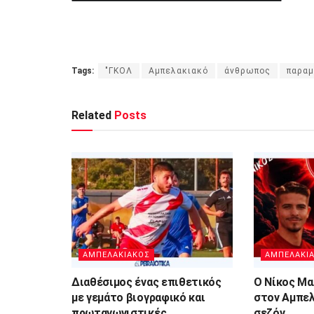
Tags:
"ΓΚΟΛ
Αμπελακιακό
άνθρωπος
παραμ
Related
Posts
ΑΜΠΕΛΑΚΙΑΚΟΣ
ΑΜΠΕΛΑΚΙ
Διαθέσιμος ένας επιθετικός
Ο Νίκος Μα
με γεμάτο βιογραφικό και
στον Αμπελ
πρωταγωνιστικές
σεζόν