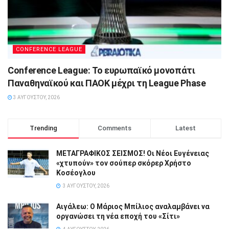
CONFERENCE LEAGUE
Conference League: Το ευρωπαϊκό μονοπάτι
Παναθηναϊκού και ΠΑΟΚ μέχρι τη League Phase
3 ΑΥΓΟΎΣΤΟΥ, 2026
Trending
Comments
Latest
ΜΕΤΑΓΡΑΦΙΚΟΣ ΣΕΙΣΜΟΣ! Οι Νέοι Ευγένειας
«χτυπούν» τον σούπερ σκόρερ Χρήστο
Κοσέογλου
3 ΑΥΓΟΎΣΤΟΥ, 2026
Αιγάλεω: Ο Μάριος Μπίλιος αναλαμβάνει να
οργανώσει τη νέα εποχή του «Σίτι»