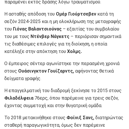
παραμένει εκτός δράσης λόγω τραυματισμού.
Η ασταθής απόδοση του
Ομέρ Γιούρτσεβεν
κατά τη
σεζόν 2024-2025 και η μη ολοκλήρωση της μεταγραφής
του
Γιόνας Βαλαντσιούνας
– εξαιτίας του συμβολαίου
του με τους
Ντένβερ Νάγκετς
– περιόρισαν σημαντικά
τις διαθέσιμες επιλογές για τη διοίκηση, η οποία
κατέληξε στην απόκτηση του
Χολμς.
Ο έμπειρος σέντερ αγωνίστηκε την περασμένη χρονιά
στους
Ουάσινγκτον Γουίζαρντς,
αφήνοντας θετικά
δείγματα γραφής.
Η επαγγελματική του διαδρομή ξεκίνησε το 2015 στους
Φιλαδέλφεια
76ερς, όπου παρέμεινε για τρεις σεζόν,
έχοντας συμμετοχή και στην θυγατρική ομάδα.
Το 2018 μετακινήθηκε στους
Φοίνιξ Σανς,
διατηρώντας
σταθερή παραγωγικότητα, όμως δεν παρέμεινε