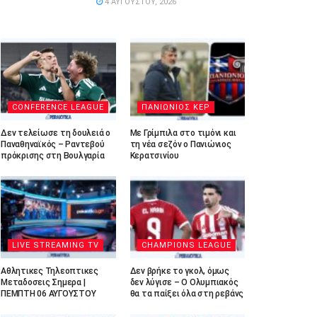
4 ΑΥΓΟΎΣΤΟΥ, 2026
CONFERENCE LEAGUE
ΠΑΝΙΩΝΙΟΣ ΚΕΡ
Δεν τελείωσε τη δουλειά ο
Με Γρίμπιλα στο τιμόνι και
Παναθηναϊκός – Ραντεβού
τη νέα σεζόν ο Πανιώνιος
πρόκρισης στη Βουλγαρία
Κερατσινίου
LIVE STREAMING TV
CHAMPIONS LEAGUE
Αθλητικες Τηλεοπτικες
Δεν βρήκε το γκολ, όμως
Μεταδοσεις Σημερα |
δεν λύγισε – Ο Ολυμπιακός
ΠΕΜΠΤΗ 06 ΑΥΓΟΥΣΤΟΥ
θα τα παίξει όλα στη ρεβάνς