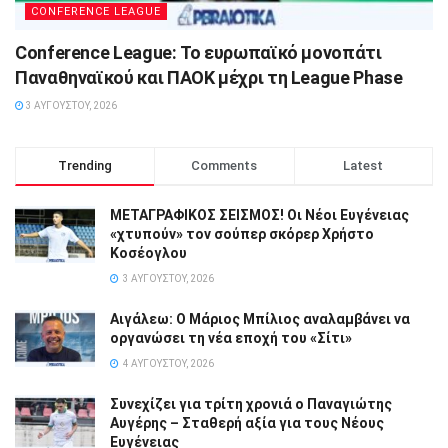
CONFERENCE LEAGUE
Conference League: Το ευρωπαϊκό μονοπάτι
Παναθηναϊκού και ΠΑΟΚ μέχρι τη League Phase
3 ΑΥΓΟΎΣΤΟΥ, 2026
Trending
Comments
Latest
ΜΕΤΑΓΡΑΦΙΚΟΣ ΣΕΙΣΜΟΣ! Οι Νέοι Ευγένειας
«χτυπούν» τον σούπερ σκόρερ Χρήστο
Κοσέογλου
3 ΑΥΓΟΎΣΤΟΥ, 2026
Αιγάλεω: Ο Μάριος Μπίλιος αναλαμβάνει να
οργανώσει τη νέα εποχή του «Σίτι»
4 ΑΥΓΟΎΣΤΟΥ, 2026
Συνεχίζει για τρίτη χρονιά ο Παναγιώτης
Αυγέρης – Σταθερή αξία για τους Νέους
Ευγένειας