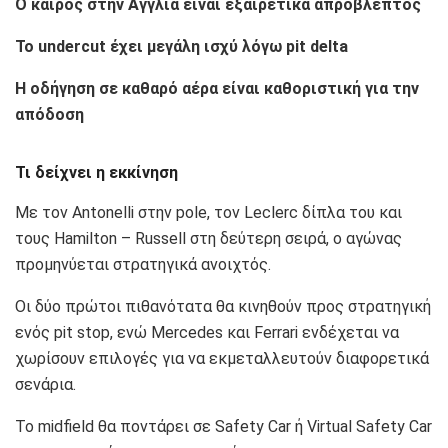
Ο καιρός στην Αγγλία είναι εξαιρετικά απρόβλεπτος
Το undercut έχει μεγάλη ισχύ λόγω pit delta
Η οδήγηση σε καθαρό αέρα είναι καθοριστική για την
απόδοση
Τι δείχνει η εκκίνηση
Με τον Antonelli στην pole, τον Leclerc δίπλα του και
τους Hamilton – Russell στη δεύτερη σειρά, ο αγώνας
προμηνύεται στρατηγικά ανοιχτός.
Οι δύο πρώτοι πιθανότατα θα κινηθούν προς στρατηγική
ενός pit stop, ενώ Mercedes και Ferrari ενδέχεται να
χωρίσουν επιλογές για να εκμεταλλευτούν διαφορετικά
σενάρια.
Το midfield θα ποντάρει σε Safety Car ή Virtual Safety Car