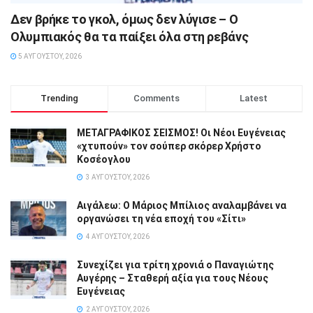
Δεν βρήκε το γκολ, όμως δεν λύγισε – Ο
Ολυμπιακός θα τα παίξει όλα στη ρεβάνς
5 ΑΥΓΟΎΣΤΟΥ, 2026
Trending
Comments
Latest
ΜΕΤΑΓΡΑΦΙΚΟΣ ΣΕΙΣΜΟΣ! Οι Νέοι Ευγένειας
«χτυπούν» τον σούπερ σκόρερ Χρήστο
Κοσέογλου
3 ΑΥΓΟΎΣΤΟΥ, 2026
Αιγάλεω: Ο Μάριος Μπίλιος αναλαμβάνει να
οργανώσει τη νέα εποχή του «Σίτι»
4 ΑΥΓΟΎΣΤΟΥ, 2026
Συνεχίζει για τρίτη χρονιά ο Παναγιώτης
Αυγέρης – Σταθερή αξία για τους Νέους
Ευγένειας
2 ΑΥΓΟΎΣΤΟΥ, 2026