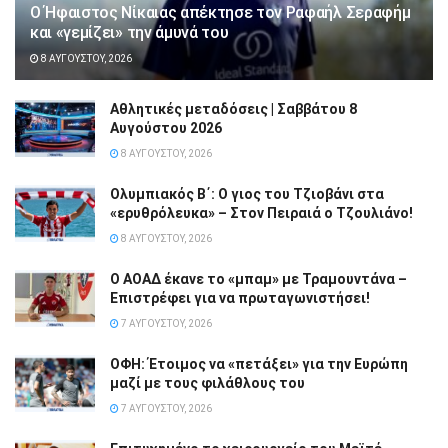
Ο Ήφαιστος Νίκαιας απέκτησε τον Ραφαήλ Σεραφήμ
και «γεμίζει» την άμυνά του
8 ΑΥΓΟΎΣΤΟΥ, 2026
Αθλητικές μεταδόσεις | Σαββάτου 8
Αυγούστου 2026
8 ΑΥΓΟΎΣΤΟΥ, 2026
Ολυμπιακός Β΄: Ο γιος του Τζιοβάνι στα
«ερυθρόλευκα» – Στον Πειραιά ο Τζουλιάνο!
8 ΑΥΓΟΎΣΤΟΥ, 2026
Ο ΑΟΑΔ έκανε το «μπαμ» με Τραμουντάνα –
Επιστρέφει για να πρωταγωνιστήσει!
7 ΑΥΓΟΎΣΤΟΥ, 2026
ΟΦΗ: Έτοιμος να «πετάξει» για την Ευρώπη
μαζί με τους φιλάθλους του
7 ΑΥΓΟΎΣΤΟΥ, 2026