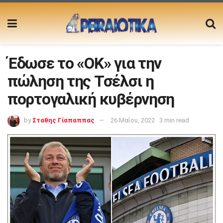
Έδωσε το «ΟΚ» για την
πώληση της Τσέλσι η
πορτογαλική κυβέρνηση
by
Σταθης Γίαπαππας
26 Μαΐου, 2022
3 min read