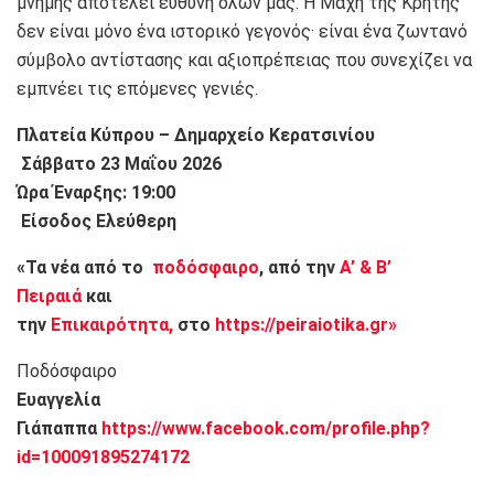
μνήμης αποτελεί ευθύνη όλων μας. Η Μάχη της Κρήτης
δεν είναι μόνο ένα ιστορικό γεγονός· είναι ένα ζωντανό
σύμβολο αντίστασης και αξιοπρέπειας που συνεχίζει να
εμπνέει τις επόμενες γενιές.
Πλατεία Κύπρου – Δημαρχείο Κερατσινίου
️ Σάββατο 23 Μαΐου 2026
Ώρα Έναρξης: 19:00
️ Είσοδος Ελεύθερη
«Τα νέα από το
ποδόσφαιρο
, από την
Α’ & Β’
Πειραιά
και
την
Επικαιρότητα,
στο
https://peiraiotika.gr»
Ποδόσφαιρο
Ευαγγελία
Γιάπαππα
https://www.facebook.com/profile.php?
id=100091895274172