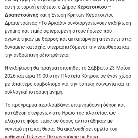
αυτή ιστορική επέτειο, ο
Δήμος
Κερατσινίου –
Δραπετσώνας
και η
Ένωση Κρητών Κερατσινίου
Δραπετσώνας «Το Αρκάδι»
συνδιοργανώνουν εκδήλωση
μνήμης και τιμής αφιερωμένη στους ήρωες που
αγωνίστηκαν με θάρρος και αυταπάρνηση απέναντι στις
δυνάμεις κατοχής, υπερασπιζόμενοι την ελευθερία και
την ανθρώπινη αξιοπρέπεια.
Η εκδήλωση θα πραγματοποιηθεί το Σάββατο 23 Μαΐου
2026 και ώρα 19:00 στην
Πλατεία Κύπρου
, σε έναν χώρο
με ιδιαίτερο συμβολισμό για την τοπική κοινωνία και τη
συλλογική ιστορική μνήμη.
Το πρόγραμμα περιλαμβάνει επιμνημόσυνη δέηση και
κατάθεση στεφάνων στο Ηρώο της πλατείας, ως
ελάχιστο φόρο τιμής σε όσους αντιστάθηκαν με
γενναιότητα και θυσία. Θα ακολουθήσει ομιλία του
καθηγητή
Γιώργος Πετειναράκης
με θέμα: