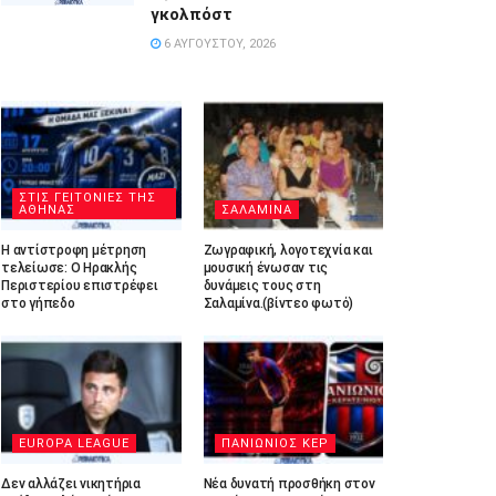
γκολπόστ
6 ΑΥΓΟΎΣΤΟΥ, 2026
ΣΤΙΣ ΓΕΙΤΟΝΙΕΣ ΤΗΣ
ΑΘΗΝΑΣ
ΣΑΛΑΜΙΝΑ
Η αντίστροφη μέτρηση
Ζωγραφική, λογοτεχνία και
τελείωσε: Ο Ηρακλής
μουσική ένωσαν τις
Περιστερίου επιστρέφει
δυνάμεις τους στη
στο γήπεδο
Σαλαμίνα.(βίντεο φωτό)
EUROPA LEAGUE
ΠΑΝΙΩΝΙΟΣ ΚΕΡ
Δεν αλλάζει νικητήρια
Νέα δυνατή προσθήκη στον