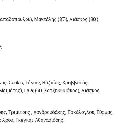
Παπαδόπουλου), Μαντέλης (87’), Λιάσκος (90’)
.
ς, Goulas, Τόγιας, Βαζαίος, Κρεββατάς,
ιμέτης), Lalaj (60’ Χατζηκυριάκος), Λιάσκος,
ς, Τριμίτσης , Χονδρουδάκης, Σακάλογλου, Σύρμας,
δώρου, Γκεγκάι, Αθανασιάδης.