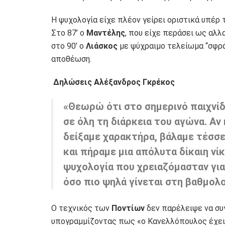
Η ψυχολογία είχε πλέον γείρει οριστικά υπέρ
Στο 87’ ο
Μαντέλης
, που είχε περάσει ως αλλ
στο 90’ ο
Λιάσκος
με ψύχραιμο τελείωμα “σφράγ
αποθέωση.
Δηλώσεις Αλέξανδρος Γκρέκος
«Θεωρώ ότι στο σημερινό παιχνίδ
σε όλη τη διάρκεια του αγώνα. Αν
δείξαμε χαρακτήρα, βάλαμε τέσσε
και πήραμε μια απόλυτα δίκαιη νί
ψυχολογία που χρειαζόμασταν για
όσο πιο ψηλά γίνεται στη βαθμολ
Ο τεχνικός των
Ποντίων
δεν παρέλειψε να συ
υπογραμμίζοντας πως «ο Κανελλόπουλος έχει 