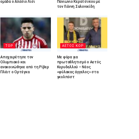
ομάδα ο Αλέσιο Λίσι
Πανιώνιο Κερατσινίου με
τον Γιάννη Σαλονικίδη
TOP
ΑΕΤΟΣ ΚΟΡ
Αποχαιρέτησε τον
Με φόρα για
Ολυμπιακό και
πρωταθλητισμό ο Αετός
ανακοινώθηκε από τη Ρίβερ
Κορυδαλλού – Νέος
Πλέιτ ο Ορτέγκα
«φύλακας άγγελος» στα
γκολπόστ