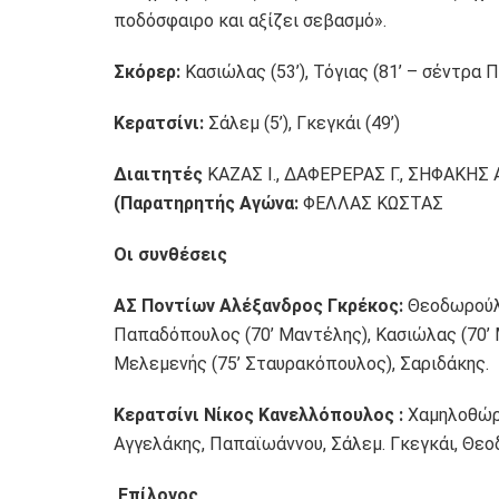
ποδόσφαιρο και αξίζει σεβασμό».
Σκόρερ:
Κασιώλας (53’), Τόγιας (81’ – σέντρα 
Κερατσίνι:
Σάλεμ (5’), Γκεγκάι (49’)
Διαιτητές
ΚΑΖΑΣ Ι., ΔΑΦΕΡΕΡΑΣ Γ., ΣΗΦΑΚΗΣ Α
(Παρατηρητής Αγώνα:
ΦΕΛΛΑΣ ΚΩΣΤΑΣ
Οι συνθέσεις
ΑΣ Ποντίων Αλέξανδρος Γκρέκος:
Θεοδωρούλα
Παπαδόπουλος (70’ Μαντέλης), Κασιώλας (70’ Με
Μελεμενής (75’ Σταυρακόπουλος), Σαριδάκης.
Κερατσίνι Νίκος Κανελλόπουλος :
Χαμηλοθώρη
Αγγελάκης, Παπαϊωάννου, Σάλεμ. Γκεγκάι, Θεο
Επίλογος