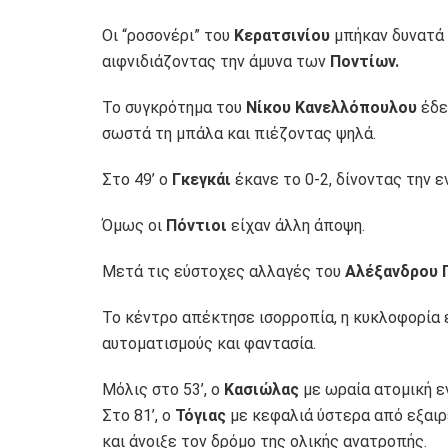
Οι “ροσονέρι” του
Κερατσινίου
μπήκαν δυνατά 
αιφνιδιάζοντας την άμυνα των
Ποντίων.
Το συγκρότημα του
Νίκου Κανελλόπουλου
έδε
σωστά τη μπάλα και πιέζοντας ψηλά.
Στο 49’ ο
Γκεγκάι
έκανε το 0-2, δίνοντας την 
Όμως οι
Πόντιοι
είχαν άλλη άποψη.
Μετά τις εύστοχες αλλαγές του
Αλέξανδρου 
Το κέντρο απέκτησε ισορροπία, η κυκλοφορία έ
αυτοματισμούς και φαντασία.
Μόλις στο 53’, ο
Κασιώλας
με ωραία ατομική εν
Στο 81’, ο
Τόγιας
με κεφαλιά ύστερα από εξαιρ
και άνοιξε τον δρόμο της ολικής ανατροπής.