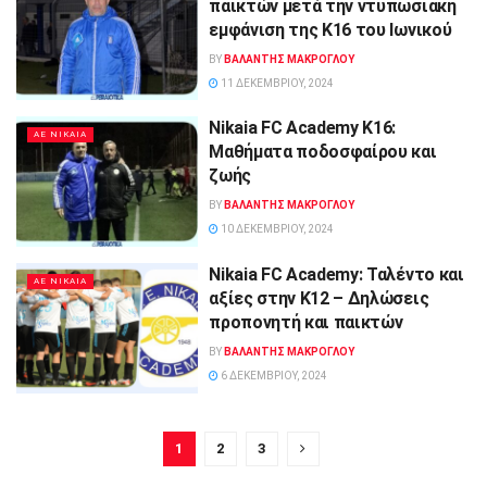
παικτών μετά την ντυπωσιακή
εμφάνιση της K16 του Ιωνικού
BY
ΒΑΛΑΝΤΗΣ ΜΑΚΡΟΓΛΟΥ
11 ΔΕΚΕΜΒΡΊΟΥ, 2024
Nikaia FC Academy Κ16:
ΑΕ ΝΙΚΑΙΑ
Μαθήματα ποδοσφαίρου και
ζωής
BY
ΒΑΛΑΝΤΗΣ ΜΑΚΡΟΓΛΟΥ
10 ΔΕΚΕΜΒΡΊΟΥ, 2024
Nikaia FC Academy: Ταλέντο και
ΑΕ ΝΙΚΑΙΑ
αξίες στην Κ12 – Δηλώσεις
προπονητή και παικτών
BY
ΒΑΛΑΝΤΗΣ ΜΑΚΡΟΓΛΟΥ
6 ΔΕΚΕΜΒΡΊΟΥ, 2024
1
2
3