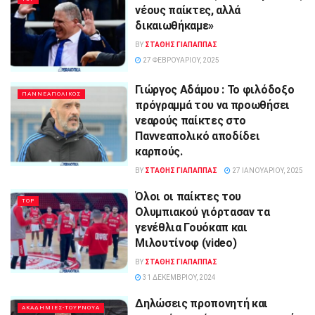
νέους παίκτες, αλλά
δικαιωθήκαμε»
BY
ΣΤΑΘΗΣ ΓΊΑΠΑΠΠΑΣ
27 ΦΕΒΡΟΥΑΡΊΟΥ, 2025
Γιώργος Αδάμου : Το φιλόδοξο
ΠΑΝΝΕΑΠΟΛΙΚΟΣ
πρόγραμμά του να προωθήσει
νεαρούς παίκτες στο
Παννεαπολικό αποδίδει
καρπούς.
BY
ΣΤΑΘΗΣ ΓΊΑΠΑΠΠΑΣ
27 ΙΑΝΟΥΑΡΊΟΥ, 2025
Όλοι οι παίκτες του
TOP
Ολυμπιακού γιόρτασαν τα
γενέθλια Γουόκαπ και
Μιλουτίνοφ (video)
BY
ΣΤΑΘΗΣ ΓΊΑΠΑΠΠΑΣ
31 ΔΕΚΕΜΒΡΊΟΥ, 2024
Δηλώσεις προπονητή και
ΑΚΑΔΗΜΙΕΣ-ΤΟΥΡΝΟΥΑ