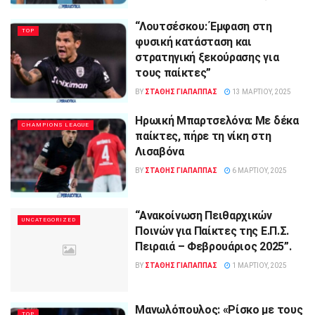
“Λουτσέσκου: Έμφαση στη
TOP
φυσική κατάσταση και
στρατηγική ξεκούρασης για
τους παίκτες”
BY
ΣΤΑΘΗΣ ΓΊΑΠΑΠΠΑΣ
13 ΜΑΡΤΊΟΥ, 2025
Ηρωική Μπαρτσελόνα: Με δέκα
CHAMPIONS LEAGUE
παίκτες, πήρε τη νίκη στη
Λισαβόνα
BY
ΣΤΑΘΗΣ ΓΊΑΠΑΠΠΑΣ
6 ΜΑΡΤΊΟΥ, 2025
“Ανακοίνωση Πειθαρχικών
UNCATEGORIZED
Ποινών για Παίκτες της Ε.Π.Σ.
Πειραιά – Φεβρουάριος 2025”.
BY
ΣΤΑΘΗΣ ΓΊΑΠΑΠΠΑΣ
1 ΜΑΡΤΊΟΥ, 2025
Μανωλόπουλος: «Ρίσκο με τους
TOP