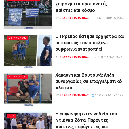
χειροκροτά προπονητή,
παίκτες και κόσμο
BY
ΣΤΑΘΗΣ ΓΊΑΠΑΠΠΑΣ
16 ΝΟΕΜΒΡΊΟΥ, 2025
Ο Γκρέκος έστησε ορχήστρα και
ΑΣ.ΠΟΝΤΙΩΝ
οι παίκτες του έπαιξαν…
συμφωνία ανατροπής!
BY
ΣΤΑΘΗΣ ΓΊΑΠΑΠΠΑΣ
2 ΝΟΕΜΒΡΊΟΥ, 2025
Χαραυγή και Βουτσινά: Λήξη
A.E.ΧΑΡΑΥΓΗ
συνεργασίας σε επαγγελματικό
πλαίσιο
BY
ΣΤΑΘΗΣ ΓΊΑΠΑΠΠΑΣ
20 ΟΚΤΩΒΡΊΟΥ, 2025
Η συγκίνηση στην κηδεία του
TOP
Ντιόγκο Ζότα: Παρόντες
παίκτες, παράγοντες και