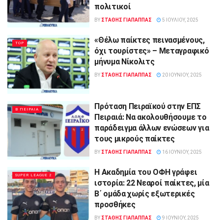
πολιτικοί
BY
ΣΤΑΘΗΣ ΓΊΑΠΑΠΠΑΣ
5 ΙΟΥΛΊΟΥ, 2025
«Θέλω παίκτες πεινασμένους,
TOP
όχι τουρίστες» – Μεταγραφικό
μήνυμα Νίκολιτς
BY
ΣΤΑΘΗΣ ΓΊΑΠΑΠΠΑΣ
20 ΙΟΥΝΊΟΥ, 2025
Πρόταση Πειραϊκού στην ΕΠΣ
Β ΠΕΙΡΑΙΑ
Πειραιά: Να ακολουθήσουμε το
παράδειγμα άλλων ενώσεων για
τους μικρούς παίκτες
BY
ΣΤΑΘΗΣ ΓΊΑΠΑΠΠΑΣ
16 ΙΟΥΝΊΟΥ, 2025
Η Ακαδημία του ΟΦΗ γράφει
SUPER LEAGUE 2
ιστορία: 22 Νεαροί παίκτες, μία
Β΄ ομάδα χωρίς εξωτερικές
προσθήκες
BY
ΣΤΑΘΗΣ ΓΊΑΠΑΠΠΑΣ
9 ΙΟΥΝΊΟΥ, 2025