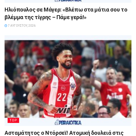
Ηλιόπουλος σε Μάγερ: «Βλέπω στα μάτια σου το
βλέμμα της τίγρης – Πάμε γερά!»
7 ΑΥΓΟΎΣΤΟΥ, 2026
TOP
Ασταμάτητος ο Ντόρσεϊ! Ατομική δουλειά στις