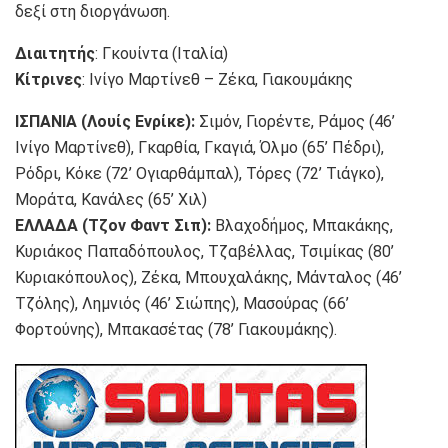
δεξί στη διοργάνωση.
Διαιτητής
: Γκουίντα (Ιταλία)
Kίτρινες
: Ινίγο Μαρτίνεθ – Ζέκα, Γιακουμάκης
ΙΣΠΑΝΙΑ (Λουίς Ενρίκε):
Σιμόν, Γιορέντε, Ράμος (46’
Ινίγο Μαρτίνεθ), Γκαρθία, Γκαγιά, Όλμο (65’ Πέδρι),
Ρόδρι, Κόκε (72’ Ογιαρθάμπαλ), Τόρες (72’ Τιάγκο),
Μοράτα, Κανάλες (65’ Χιλ)
ΕΛΛΑΔΑ (Τζον Φαντ Σιπ):
Βλαχοδήμος, Μπακάκης,
Κυριάκος Παπαδόπουλος, Τζαβέλλας, Τσιμίκας (80’
Κυριακόπουλος), Ζέκα, Μπουχαλάκης, Μάνταλος (46’
Τζόλης), Λημνιός (46’ Σιώπης), Μασούρας (66’
Φορτούνης), Μπακασέτας (78’ Γιακουμάκης).