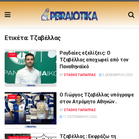
Ετικέτα:
Τζαβέλλας
Ραγδαίες εξελίξεις: Ο
TOP
Τζαβέλλας αποχωρεί από τον
Παναθηναϊκό
BY
ΣΤΑΘΗΣ ΓΊΑΠΑΠΠΑΣ
5 ΔΕΚΕΜΒΡΊΟΥ, 2025
Ο Γιώργος Τζαβέλλας υπόγραψε
TOP
στον Ατρόμητο Αθηνών .
BY
ΣΤΑΘΗΣ ΓΊΑΠΑΠΠΑΣ
11 ΣΕΠΤΕΜΒΡΊΟΥ, 2023
Τζαβέλλας : Εκφράζω τη
SUPERLEAGUE