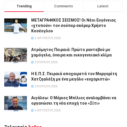
Trending
Comments
Latest
ΜΕΤΑΓΡΑΦΙΚΟΣ ΣΕΙΣΜΟΣ! Οι Νέοι Ευγένειας
«χτυπούν» τον σούπερ σκόρερ Χρήστο
Κοσέογλου
3 ΑΥΓΟΎΣΤΟΥ, 2026
Ατρόμητος Πειραιά: Πρώτο ραντεβού με
χαμόγελα, όνειρα και οικογενειακό κλίμα
30 ΙΟΥΛΊΟΥ, 2026
Η Ε.Π.Σ. Πειραιά αποχαιρετά τον Μαργαρίτη
Χατζηαλέξη με ένα μεγάλο «ευχαριστώ»
30 ΙΟΥΛΊΟΥ, 2026
Αιγάλεω: Ο Μάριος Μπίλιος αναλαμβάνει να
οργανώσει τη νέα εποχή του «Σίτι»
4 ΑΥΓΟΎΣΤΟΥ, 2026