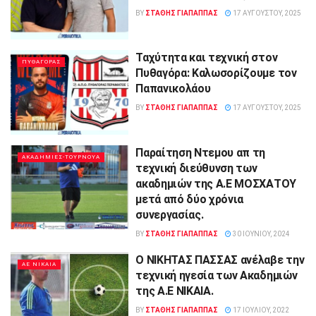
BY
ΣΤΑΘΗΣ ΓΊΑΠΑΠΠΑΣ
17 ΑΥΓΟΎΣΤΟΥ, 2025
Ταχύτητα και τεχνική στον
ΠΥΘΑΓΟΡΑΣ
Πυθαγόρα: Καλωσορίζουμε τον
Παπανικολάου
BY
ΣΤΑΘΗΣ ΓΊΑΠΑΠΠΑΣ
17 ΑΥΓΟΎΣΤΟΥ, 2025
Παραίτηση Ντεμου απ τη
ΑΚΑΔΗΜΙΕΣ-ΤΟΥΡΝΟΥΑ
τεχνική διεύθυνση των
ακαδημιών της Α.Ε ΜΟΣΧΑΤΟΥ
μετά από δύο χρόνια
συνεργασίας.
BY
ΣΤΑΘΗΣ ΓΊΑΠΑΠΠΑΣ
30 ΙΟΥΝΊΟΥ, 2024
Ο ΝΙΚΗΤΑΣ ΠΑΣΣΑΣ ανέλαβε την
ΑΕ ΝΙΚΑΙΑ
τεχνική ηγεσία των Ακαδημιών
της Α.Ε ΝΙΚΑΙΑ.
BY
ΣΤΑΘΗΣ ΓΊΑΠΑΠΠΑΣ
17 ΙΟΥΛΊΟΥ, 2022