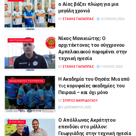
ο Αίας βάζει πλώρη για μια
μεγάλη χρονιά
BY
ΣΤΑΘΗΣ ΓΊΑΠΑΠΠΑΣ
12 ΙΟΥΛΊΟΥ, 2026
Νίκος Μανικιώτης: Ο
ΑΜΠΕΛΑΚΙΑΚΟΣ
αρχιτέκτονας του σύγχρονου
Αμπελακιακού παραμένει στην
τεχνική ηγεσία
BY
ΣΤΑΘΗΣ ΓΊΑΠΑΠΠΑΣ
7 ΙΟΥΛΊΟΥ, 2026
Η Ακαδημία του Θησέα: Μια από
ΑΚΑΔΗΜΙΕΣ-ΤΟΥΡΝΟΥΑ
τις κορυφαίες ακαδημίες του
Πειραιά – και όχι μόνο
BY
ΣΠΥΡΟΣ ΜΑΥΡΙΔΟΓΛΟΥ
5 ΔΕΚΕΜΒΡΊΟΥ, 2025
Ο Απόλλωνας Ακράτητου
Β ΠΕΙΡΑΙΑ
επενδύει στο μέλλον:
Γεωργιάδης στην τεχνική ηγεσία