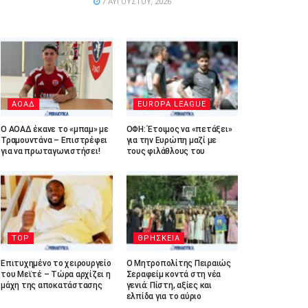
7 ΑΥΓΟΎΣΤΟΥ, 2026
ΑΟΑΔ
EUROPA LEAGUE
Ο ΑΟΑΔ έκανε το «μπαμ» με
ΟΦΗ: Έτοιμος να «πετάξει»
Τραμουντάνα – Επιστρέφει
για την Ευρώπη μαζί με
για να πρωταγωνιστήσει!
τους φιλάθλους του
TOP
ΘΡΗΣΚΕΙΑ
Επιτυχημένο το χειρουργείο
Ο Μητροπολίτης Πειραιώς
του Μεϊτέ – Τώρα αρχίζει η
Σεραφείμ κοντά στη νέα
μάχη της αποκατάστασης
γενιά: Πίστη, αξίες και
ελπίδα για το αύριο