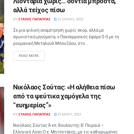
Λιοντάρια χωρίς… δόντια μπροστά,
αλλά τείχος πίσω
BY
ΣΤΑΘΗΣ ΓΊΑΠΑΠΠΑΣ
21 ΙΟΥΛΊΟΥ, 2025
Σε μια φιλική αναμέτρηση χωρίς σκορ, αλλά με
αγωνιστικά μηνύματα, ο Πανσερραϊκός έφερε 0-0 με τη
ρουμανική Μεταλούλ Μπουζάου, στο ...
READ MORE
Νικόλαος Σούτας: «Η αλήθεια πίσω
από τα ψεύτικα χαμόγελα της
“ευημερίας”»
BY
ΣΤΑΘΗΣ ΓΊΑΠΑΠΠΑΣ
25 ΜΑΪ́ΟΥ, 2025
Νικόλαος Σούτας Ά επ. Βουλευτής Β' Πειραιά –
Ελληνική Λύση Ο κ. Μητσοτάκης, με τις καθιερωμένες