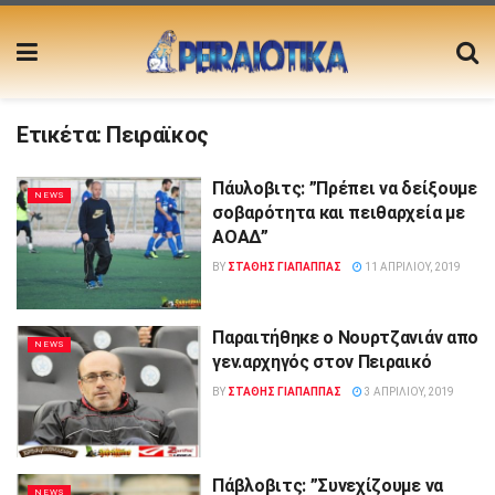
Ετικέτα:
Πειραϊκος
Πάυλοβιτς: ”Πρέπει να δείξουμε
NEWS
σοβαρότητα και πειθαρχεία με
ΑΟΑΔ”
BY
ΣΤΑΘΗΣ ΓΊΑΠΑΠΠΑΣ
11 ΑΠΡΙΛΊΟΥ, 2019
Παραιτήθηκε ο Νουρτζανιάν απο
NEWS
γεν.αρχηγός στον Πειραικό
BY
ΣΤΑΘΗΣ ΓΊΑΠΑΠΠΑΣ
3 ΑΠΡΙΛΊΟΥ, 2019
Πάβλοβιτς: ”Συνεχίζουμε να
NEWS