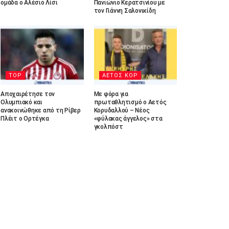
ομάδα ο Αλέσιο Λίσι
Πανιώνιο Κερατσινίου με
τον Γιάννη Σαλονικίδη
TOP
ΑΕΤΟΣ ΚΟΡ
Αποχαιρέτησε τον
Με φόρα για
Ολυμπιακό και
πρωταθλητισμό ο Αετός
ανακοινώθηκε από τη Ρίβερ
Κορυδαλλού – Νέος
Πλέιτ ο Ορτέγκα
«φύλακας άγγελος» στα
γκολπόστ