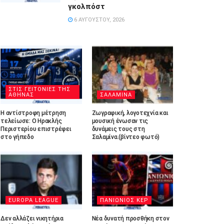
γκολπόστ
6 ΑΥΓΟΎΣΤΟΥ, 2026
ΣΤΙΣ ΓΕΙΤΟΝΙΕΣ ΤΗΣ
ΑΘΗΝΑΣ
ΣΑΛΑΜΙΝΑ
Η αντίστροφη μέτρηση
Ζωγραφική, λογοτεχνία και
τελείωσε: Ο Ηρακλής
μουσική ένωσαν τις
Περιστερίου επιστρέφει
δυνάμεις τους στη
στο γήπεδο
Σαλαμίνα.(βίντεο φωτό)
EUROPA LEAGUE
ΠΑΝΙΩΝΙΟΣ ΚΕΡ
Δεν αλλάζει νικητήρια
Νέα δυνατή προσθήκη στον