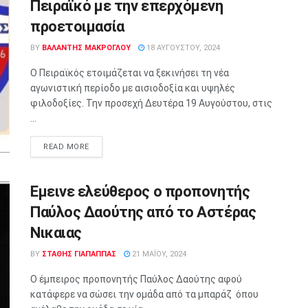
Πειραϊκό με την επερχόμενη
προετοιμασία
BY
ΒΑΛΑΝΤΗΣ ΜΑΚΡΟΓΛΟΥ
18 ΑΥΓΟΎΣΤΟΥ, 2024
Ο Πειραϊκός ετοιμάζεται να ξεκινήσει τη νέα
αγωνιστική περίοδο με αισιοδοξία και υψηλές
φιλοδοξίες. Την προσεχή Δευτέρα 19 Αυγούστου, στις
...
READ MORE
Εμεινε ελεύθερος ο προπονητής
Παύλος Δαούτης από το Αστέρας
Νικαιας
BY
ΣΤΑΘΗΣ ΓΊΑΠΑΠΠΑΣ
21 ΜΑΪ́ΟΥ, 2024
Ο έμπειρος προπονητής Παύλος Δαούτης αφού
κατάφερε να σώσει την ομάδα από τα μπαράζ όπου