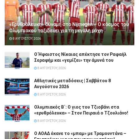
«Ερυθρόλευκη» δύναμη στο Nijmegen – Ο κόσμος του
Ολυμπιακού ταξιδεύει για τη μεγάλη μάχη
8 ΑΥΓΟΎΣΤΟΥ, 2026
Ο Ήφαιστος Νίκαιας απέκτησε τον Ραφαήλ
Σεραφήμ και «γεμίζει» την άμυνά του
8 ΑΥΓΟΎΣΤΟΥ, 2026
Αθλητικές μεταδόσεις | Σαββάτου 8
Αυγούστου 2026
8 ΑΥΓΟΎΣΤΟΥ, 2026
Ολυμπιακός Β΄: Ο γιος του Τζιοβάνι στα
«ερυθρόλευκα» – Στον Πειραιά ο Τζουλιάνο!
8 ΑΥΓΟΎΣΤΟΥ, 2026
Ο ΑΟΑΔ έκανε το «μπαμ» με Τραμουντάνα –