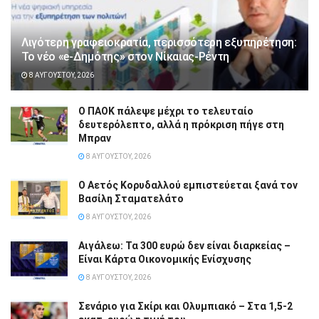
Λιγότερη γραφειοκρατία, περισσότερη εξυπηρέτηση:
Το νέο «e-Δημότης» στον Νίκαιας-Ρέντη
8 ΑΥΓΟΎΣΤΟΥ, 2026
Ο ΠΑΟΚ πάλεψε μέχρι το τελευταίο
δευτερόλεπτο, αλλά η πρόκριση πήγε στη
Μπραν
8 ΑΥΓΟΎΣΤΟΥ, 2026
Ο Αετός Κορυδαλλού εμπιστεύεται ξανά τον
Βασίλη Σταματελάτο
8 ΑΥΓΟΎΣΤΟΥ, 2026
Αιγάλεω: Τα 300 ευρώ δεν είναι διαρκείας –
Είναι Κάρτα Οικονομικής Ενίσχυσης
8 ΑΥΓΟΎΣΤΟΥ, 2026
Σενάριο για Σκίρι και Ολυμπιακό – Στα 1,5-2