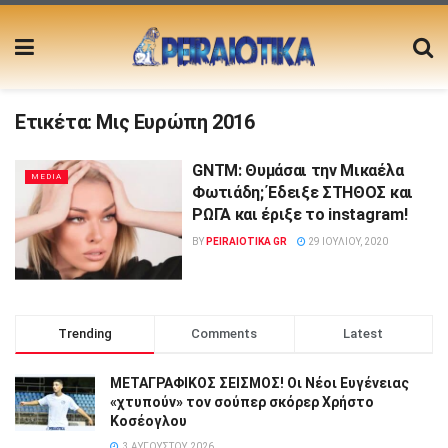
Ετικέτα:
Μις Ευρώπη 2016
GNTM: Θυμάσαι την Μικαέλα
MEDIA
Φωτιάδη; Έδειξε ΣΤHΘOΣ και
PΩΓΑ και έριξε το instagram!
BY
PEIRAIOTIKA GR
29 ΙΟΥΛΊΟΥ, 2020
Trending
Comments
Latest
ΜΕΤΑΓΡΑΦΙΚΟΣ ΣΕΙΣΜΟΣ! Οι Νέοι Ευγένειας
«χτυπούν» τον σούπερ σκόρερ Χρήστο
Κοσέογλου
3 ΑΥΓΟΎΣΤΟΥ, 2026