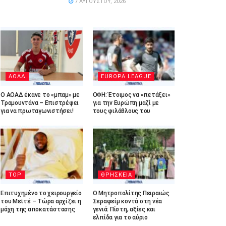
7 ΑΥΓΟΎΣΤΟΥ, 2026
ΑΟΑΔ
EUROPA LEAGUE
Ο ΑΟΑΔ έκανε το «μπαμ» με
ΟΦΗ: Έτοιμος να «πετάξει»
Τραμουντάνα – Επιστρέφει
για την Ευρώπη μαζί με
για να πρωταγωνιστήσει!
τους φιλάθλους του
TOP
ΘΡΗΣΚΕΙΑ
Επιτυχημένο το χειρουργείο
Ο Μητροπολίτης Πειραιώς
του Μεϊτέ – Τώρα αρχίζει η
Σεραφείμ κοντά στη νέα
μάχη της αποκατάστασης
γενιά: Πίστη, αξίες και
ελπίδα για το αύριο