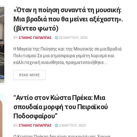
«Όταν η ποίηση συναντά τη μουσική:
Μια βραδιά που θα μείνει αξέχαστη».
(βίντεο φωτό)
BY
ΣΤΑΘΗΣ ΓΊΑΠΑΠΠΑΣ
20 ΜΑΡΤΊΟΥ, 2025
Η Μαγεία της Ποίησης και της Μουσικής σε μια Βραδιά
Πολιτισμού Σε μια ατμόσφαιρα γεμάτη λυρισμό και
καλλιτεχνική ευαισθησία, πραγματοποιήθηκε ...
READ MORE
“Αντίο στον Κώστα Πρέκα: Μια
σπουδαία μορφή του Πειραϊκού
Ποδοσφαίρου”
BY
ΣΤΑΘΗΣ ΓΊΑΠΑΠΠΑΣ
2 ΜΑΡΤΊΟΥ, 2025
Ο Κώστας Πρέκας δεν είναι πια κοντά μας. Έφυγε