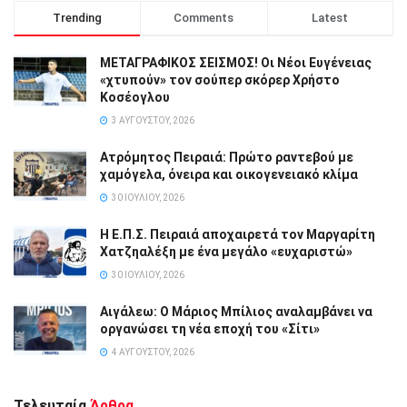
Trending
Comments
Latest
ΜΕΤΑΓΡΑΦΙΚΟΣ ΣΕΙΣΜΟΣ! Οι Νέοι Ευγένειας
«χτυπούν» τον σούπερ σκόρερ Χρήστο
Κοσέογλου
3 ΑΥΓΟΎΣΤΟΥ, 2026
Ατρόμητος Πειραιά: Πρώτο ραντεβού με
χαμόγελα, όνειρα και οικογενειακό κλίμα
30 ΙΟΥΛΊΟΥ, 2026
Η Ε.Π.Σ. Πειραιά αποχαιρετά τον Μαργαρίτη
Χατζηαλέξη με ένα μεγάλο «ευχαριστώ»
30 ΙΟΥΛΊΟΥ, 2026
Αιγάλεω: Ο Μάριος Μπίλιος αναλαμβάνει να
οργανώσει τη νέα εποχή του «Σίτι»
4 ΑΥΓΟΎΣΤΟΥ, 2026
Τελευταία
Άρθρα