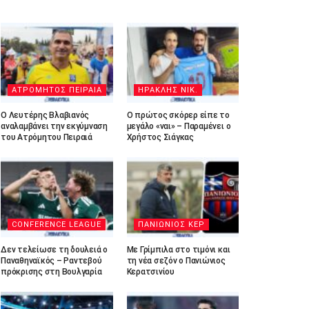
ΑΤΡΟΜΗΤΟΣ ΠΕΙΡΑΙΑ
ΗΡΑΚΛΗΣ ΝΙΚ.
Ο Λευτέρης Βλαβιανός
Ο πρώτος σκόρερ είπε το
αναλαμβάνει την εκγύμναση
μεγάλο «ναι» – Παραμένει ο
του Ατρόμητου Πειραιά
Χρήστος Σιάγκας
CONFERENCE LEAGUE
ΠΑΝΙΩΝΙΟΣ ΚΕΡ
Δεν τελείωσε τη δουλειά ο
Με Γρίμπιλα στο τιμόνι και
Παναθηναϊκός – Ραντεβού
τη νέα σεζόν ο Πανιώνιος
πρόκρισης στη Βουλγαρία
Κερατσινίου