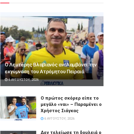
Ο Λευτέρης Βλαβιανός αναλαμβάνει την
εκγύμναση του Ατρόμητου Πειραιά
6 ΑΥΓΟΎΣΤΟΥ, 2026
Ο πρώτος σκόρερ είπε το
μεγάλο «ναι» – Παραμένει ο
Χρήστος Σιάγκας
6 ΑΥΓΟΎΣΤΟΥ, 2026
Δεν τελείωσε τη δουλειά ο