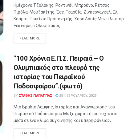
Ημίχρονο Τζολάκης, Ροντινέι, Μπρούνο, Ρέτσος,
Πιρόλα, Μουζακίτης, Έσε, Γκαρθία, Ζίνκερναγκελ, Ελ
Κααμπί, Τσικίνιο Προπονητής: Χοσέ Λουίς Μεντιλίμπαρ
Ξεκίνησε ο Ολυμπιακός ...
READ MORE
“100 Χρόνια Ε.Π.Σ. Πειραιά – Ο
Ολυμπιακός στο πλευρό της
ιστορίας του Πειραϊκού
Ποδοσφαίρου”.(φωτό)
BY
ΣΤΑΘΗΣ ΓΊΑΠΑΠΠΑΣ
25 ΦΕΒΡΟΥΑΡΊΟΥ, 2025
Μια Βραδιά Λάμψης, Ιστορίας και Αναγνώρισης του
Πειραϊκού Ποδοσφαίρου Με ξεχωριστή επιτυχία και
μέσα σε ένα κλίμα συγκίνησης και υπερηφάνειας, ...
READ MORE