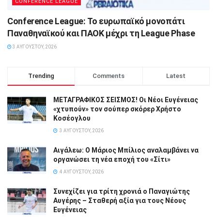
CONFERENCE LEAGUE
Conference League: Το ευρωπαϊκό μονοπάτι
Παναθηναϊκού και ΠΑΟΚ μέχρι τη League Phase
3 ΑΥΓΟΎΣΤΟΥ, 2026
Trending
Comments
Latest
ΜΕΤΑΓΡΑΦΙΚΟΣ ΣΕΙΣΜΟΣ! Οι Νέοι Ευγένειας
«χτυπούν» τον σούπερ σκόρερ Χρήστο
Κοσέογλου
3 ΑΥΓΟΎΣΤΟΥ, 2026
Αιγάλεω: Ο Μάριος Μπίλιος αναλαμβάνει να
οργανώσει τη νέα εποχή του «Σίτι»
4 ΑΥΓΟΎΣΤΟΥ, 2026
Συνεχίζει για τρίτη χρονιά ο Παναγιώτης
Αυγέρης – Σταθερή αξία για τους Νέους
Ευγένειας