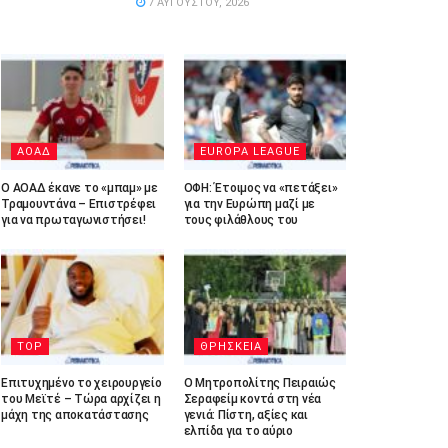
7 ΑΥΓΟΎΣΤΟΥ, 2026
ΑΟΑΔ
EUROPA LEAGUE
Ο ΑΟΑΔ έκανε το «μπαμ» με
ΟΦΗ: Έτοιμος να «πετάξει»
Τραμουντάνα – Επιστρέφει
για την Ευρώπη μαζί με
για να πρωταγωνιστήσει!
τους φιλάθλους του
TOP
ΘΡΗΣΚΕΙΑ
Επιτυχημένο το χειρουργείο
Ο Μητροπολίτης Πειραιώς
του Μεϊτέ – Τώρα αρχίζει η
Σεραφείμ κοντά στη νέα
μάχη της αποκατάστασης
γενιά: Πίστη, αξίες και
ελπίδα για το αύριο