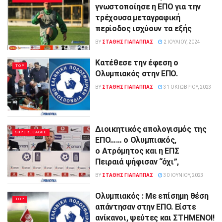
γνωστοποίησε η ΕΠΟ για την
τρέχουσα μεταγραφική
περίοδος ισχύουν τα εξής
BY
ΣΤΑΘΗΣ ΓΊΑΠΑΠΠΑΣ
2 ΙΟΥΛΊΟΥ, 2024
Κατέθεσε την έφεση ο
TOP
Ολυμπιακός στην ΕΠΟ.
BY
ΣΤΑΘΗΣ ΓΊΑΠΑΠΠΑΣ
31 ΟΚΤΩΒΡΊΟΥ, 2023
Διοικητικός απολογισμός της
SUPERLEAGUE
ΕΠΟ…… ο Ολυμπιακός,
ο Ατρόμητος και η ΕΠΣ
Πειραιά ψήφισαν “όχι”,
BY
ΣΤΑΘΗΣ ΓΊΑΠΑΠΠΑΣ
30 ΙΟΥΝΊΟΥ, 2023
Ολυμπιακός : Με επίσημη θέση
TOP
απάντησαν στην ΕΠΟ. Είστε
ανίκανοι, ψεύτες και ΣΤΗΜΕΝΟΙ!