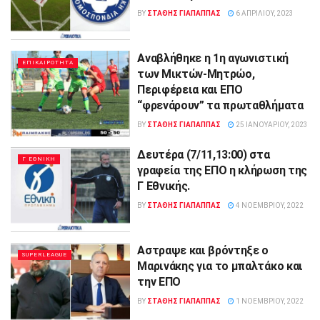
BY
ΣΤΑΘΗΣ ΓΊΑΠΑΠΠΑΣ
6 ΑΠΡΙΛΊΟΥ, 2023
Αναβλήθηκε η 1η αγωνιστική
ΕΠΙΚΑΙΡΟΤΗΤΑ
των Μικτών-Μητρώο,
Περιφέρεια και ΕΠΟ
“φρενάρουν” τα πρωταθλήματα
BY
ΣΤΑΘΗΣ ΓΊΑΠΑΠΠΑΣ
25 ΙΑΝΟΥΑΡΊΟΥ, 2023
Δευτέρα (7/11,13:00) στα
Γ ΕΘΝΙΚΗ
γραφεία της ΕΠΟ η κλήρωση της
Γ Εθνικής.
BY
ΣΤΑΘΗΣ ΓΊΑΠΑΠΠΑΣ
4 ΝΟΕΜΒΡΊΟΥ, 2022
Αστραψε και βρόντηξε ο
SUPERLEAGUE
Μαρινάκης για το μπαλτάκο και
την ΕΠΟ
BY
ΣΤΑΘΗΣ ΓΊΑΠΑΠΠΑΣ
1 ΝΟΕΜΒΡΊΟΥ, 2022