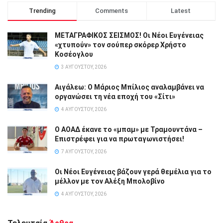
Trending
Comments
Latest
ΜΕΤΑΓΡΑΦΙΚΟΣ ΣΕΙΣΜΟΣ! Οι Νέοι Ευγένειας
«χτυπούν» τον σούπερ σκόρερ Χρήστο
Κοσέογλου
3 ΑΥΓΟΎΣΤΟΥ, 2026
Αιγάλεω: Ο Μάριος Μπίλιος αναλαμβάνει να
οργανώσει τη νέα εποχή του «Σίτι»
4 ΑΥΓΟΎΣΤΟΥ, 2026
Ο ΑΟΑΔ έκανε το «μπαμ» με Τραμουντάνα –
Επιστρέφει για να πρωταγωνιστήσει!
7 ΑΥΓΟΎΣΤΟΥ, 2026
Οι Νέοι Ευγένειας βάζουν γερά θεμέλια για το
μέλλον με τον Αλέξη Μπολοβίνο
4 ΑΥΓΟΎΣΤΟΥ, 2026