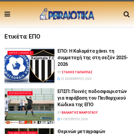
Ετικέτα:
ΕΠΟ
ΕΠΟ: Η Καλαμάτα χάνει τη
SUPER LEAGUE 2
συμμετοχή της στη σεζόν 2025-
2026
BY
ΣΤΑΘΗΣ ΓΊΑΠΑΠΠΑΣ
23 ΔΕΚΕΜΒΡΊΟΥ, 2025
ΕΠΣΠ: Ποινές ποδοσφαιριστών
ΕΠΙΚΑΙΡΟΤΗΤΑ
για παράβαση του Πειθαρχικού
Κώδικα της ΕΠΟ
BY
ΒΑΛΑΝΤΗΣ ΜΑΚΡΟΓΛΟΥ
9 ΟΚΤΩΒΡΊΟΥ, 2024
Θερινών μεταγραφών
ΤΑ ΝΕΑ ΤΗΣ ΕΠΣΠ