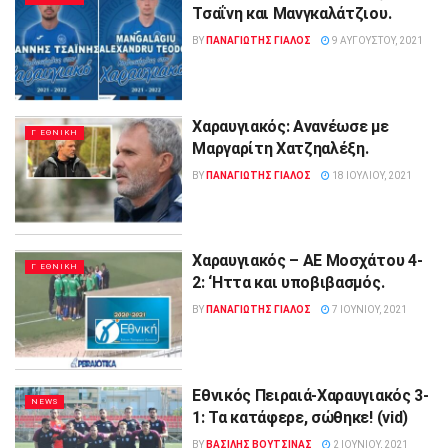
Τσαΐνη και Μανγκαλάτζιου.
BY
ΠΑΝΑΓΙΩΤΗΣ ΓΙΑΛΟΣ
9 ΑΥΓΟΎΣΤΟΥ, 2021
Χαραυγιακός: Ανανέωσε με
Γ ΕΘΝΙΚΗ
Μαργαρίτη Χατζηαλέξη.
BY
ΠΑΝΑΓΙΩΤΗΣ ΓΙΑΛΟΣ
18 ΙΟΥΛΊΟΥ, 2021
Χαραυγιακός – ΑΕ Μοσχάτου 4-
Γ ΕΘΝΙΚΗ
2: ‘Hττα και υποβιβασμός.
BY
ΠΑΝΑΓΙΩΤΗΣ ΓΙΑΛΟΣ
7 ΙΟΥΝΊΟΥ, 2021
Εθνικός Πειραιά-Χαραυγιακός 3-
NEWS
1: Τα κατάφερε, σώθηκε! (vid)
BY
ΒΑΣΙΛΗΣ ΒΟΥΤΣΙΝΑΣ
2 ΙΟΥΝΊΟΥ, 2021