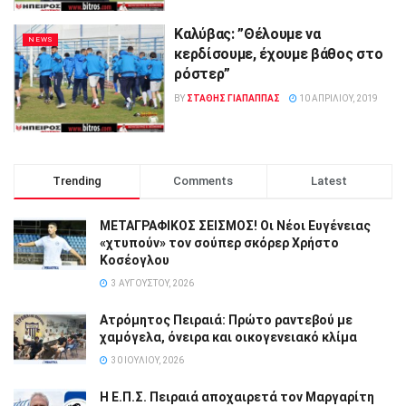
Καλύβας: ”Θέλουμε να
NEWS
κερδίσουμε, έχουμε βάθος στο
ρόστερ”
BY
ΣΤΑΘΗΣ ΓΊΑΠΑΠΠΑΣ
10 ΑΠΡΙΛΊΟΥ, 2019
Trending
Comments
Latest
ΜΕΤΑΓΡΑΦΙΚΟΣ ΣΕΙΣΜΟΣ! Οι Νέοι Ευγένειας
«χτυπούν» τον σούπερ σκόρερ Χρήστο
Κοσέογλου
3 ΑΥΓΟΎΣΤΟΥ, 2026
Ατρόμητος Πειραιά: Πρώτο ραντεβού με
χαμόγελα, όνειρα και οικογενειακό κλίμα
30 ΙΟΥΛΊΟΥ, 2026
Η Ε.Π.Σ. Πειραιά αποχαιρετά τον Μαργαρίτη