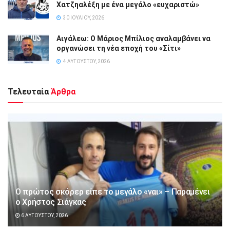
Χατζηαλέξη με ένα μεγάλο «ευχαριστώ»
30 ΙΟΥΛΊΟΥ, 2026
Αιγάλεω: Ο Μάριος Μπίλιος αναλαμβάνει να
οργανώσει τη νέα εποχή του «Σίτι»
4 ΑΥΓΟΎΣΤΟΥ, 2026
Τελευταία
Άρθρα
Ο πρώτος σκόρερ είπε το μεγάλο «ναι» – Παραμένει
ο Χρήστος Σιάγκας
6 ΑΥΓΟΎΣΤΟΥ, 2026