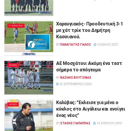
Χαραυγιακός- Προοδευτική 3-1
Γ ΕΘΝΙΚΗ
με χάτ τρίκ του Δημήτρη
Κασσιανού.
BY
ΠΑΝΑΓΙΩΤΗΣ ΓΙΑΛΟΣ
16 ΜΑΪ́ΟΥ, 2021
ΑΕ Μοσχάτου: Ακόμη ένα τεστ
NEWS
σήμερα το απόγευμα
BY
ΒΑΣΙΛΗΣ ΒΟΥΤΣΙΝΑΣ
23 ΣΕΠΤΕΜΒΡΊΟΥ, 2020
Καλύβας: ”Εκλεισε για μένα ο
NEWS
κύκλος στο Αιγάλεω και ανοίγει
ένας νέος”
BY
ΣΤΑΘΗΣ ΓΊΑΠΑΠΠΑΣ
14 ΑΠΡΙΛΊΟΥ, 2019