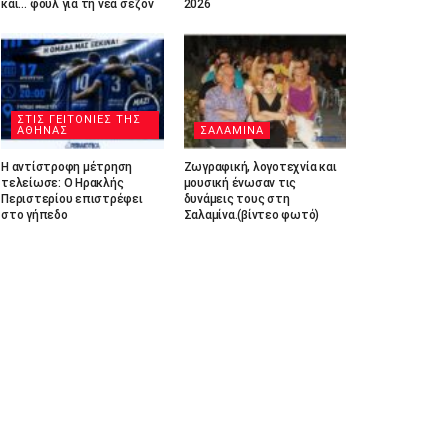
και… φουλ για τη νέα σεζόν
2026
ΣΤΙΣ ΓΕΙΤΟΝΙΕΣ ΤΗΣ
ΑΘΗΝΑΣ
ΣΑΛΑΜΙΝΑ
Η αντίστροφη μέτρηση
Ζωγραφική, λογοτεχνία και
τελείωσε: Ο Ηρακλής
μουσική ένωσαν τις
Περιστερίου επιστρέφει
δυνάμεις τους στη
στο γήπεδο
Σαλαμίνα.(βίντεο φωτό)