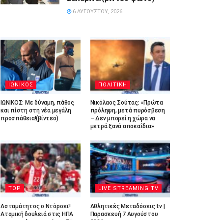
6 ΑΥΓΟΎΣΤΟΥ, 2026
ΙΩΝΙΚΟΣ
ΠΟΛΙΤΙΚΗ
ΙΩΝΙΚΟΣ: Με δύναμη, πάθος
Νικόλαος Σούτας: «Πρώτα
και πίστη στη νέα μεγάλη
πρόληψη, μετά πυρόσβεση
προσπάθεια!(βίντεο)
– Δεν μπορεί η χώρα να
μετρά ξανά αποκαΐδια»
TOP
LIVE STREAMING TV
Ασταμάτητος ο Ντόρσεϊ!
Αθλητικές Μεταδόσεις tv |
Ατομική δουλειά στις ΗΠΑ
Παρασκευή 7 Αυγούστου