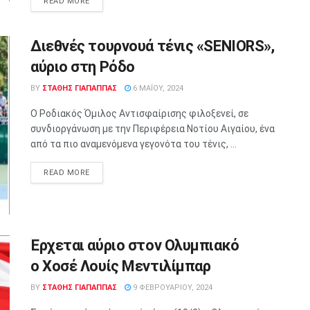
READ MORE
Διεθνές τουρνουά τένις «SENIORS»,
αύριο στη Ρόδο
BY
ΣΤΑΘΗΣ ΓΊΑΠΑΠΠΑΣ
6 ΜΑΪ́ΟΥ, 2024
Ο Ροδιακός Όμιλος Αντισφαίρισης φιλοξενεί, σε
συνδιοργάνωση με την Περιφέρεια Νοτίου Αιγαίου, ένα
από τα πιο αναμενόμενα γεγονότα του τένις, ...
READ MORE
Έρχεται αύριο στον Ολυμπιακό
ο Χοσέ Λουίς Μεντιλίμπαρ
BY
ΣΤΑΘΗΣ ΓΊΑΠΑΠΠΑΣ
9 ΦΕΒΡΟΥΑΡΊΟΥ, 2024