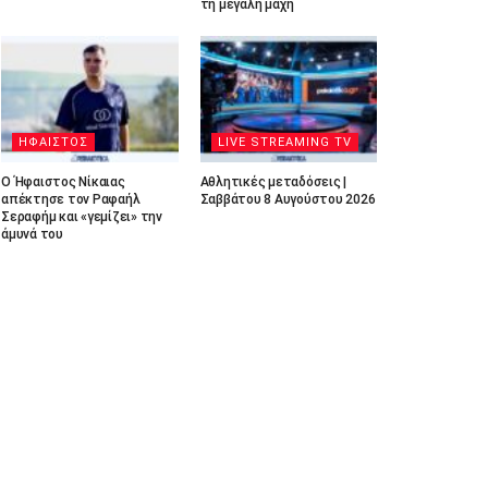
τη μεγάλη μάχη
ΗΦΑΙΣΤΟΣ
LIVE STREAMING TV
Ο Ήφαιστος Νίκαιας
Αθλητικές μεταδόσεις |
απέκτησε τον Ραφαήλ
Σαββάτου 8 Αυγούστου 2026
Σεραφήμ και «γεμίζει» την
άμυνά του