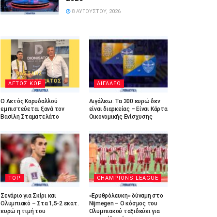
8 ΑΥΓΟΎΣΤΟΥ, 2026
ΑΕΤΟΣ ΚΟΡ
ΑΙΓΑΛΕΩ
Ο Αετός Κορυδαλλού
Αιγάλεω: Τα 300 ευρώ δεν
εμπιστεύεται ξανά τον
είναι διαρκείας – Είναι Κάρτα
Βασίλη Σταματελάτο
Οικονομικής Ενίσχυσης
TOP
CHAMPIONS LEAGUE
Σενάριο για Σκίρι και
«Ερυθρόλευκη» δύναμη στο
Ολυμπιακό – Στα 1,5-2 εκατ.
Nijmegen – Ο κόσμος του
ευρώ η τιμή του
Ολυμπιακού ταξιδεύει για