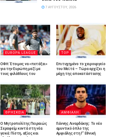
7 ΑΥΓΟΎΣΤΟΥ, 2026
EUROPA LEAGUE
TOP
ΟΦΗ: Έτοιμος να «πετάξει»
Επιτυχημένο το χειρουργείο
για την Ευρώπη μαζί με
του Μεϊτέ – Τώρα αρχίζει η
τους φιλάθλους του
μάχη της αποκατάστασης
ΘΡΗΣΚΕΙΑ
ΑΜΦΙΑΛΗ
Ο Μητροπολίτης Πειραιώς
Γιάννης Λιναρδάκης: Το νέο
Σεραφείμ κοντά στη νέα
αμυντικό όπλο της
γενιά: Πίστη, αξίες και
Αμφιάλης στη Γ’ Εθνική