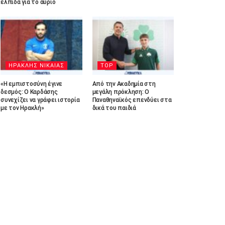
ελπίδα για το αύριο
ΗΡΑΚΛΗΣ ΝΙΚΑΙΑΣ
TOP
«Η εμπιστοσύνη έγινε
Από την Ακαδημία στη
δεσμός: Ο Καρδάσης
μεγάλη πρόκληση: Ο
συνεχίζει να γράφει ιστορία
Παναθηναϊκός επενδύει στα
με τον Ηρακλή»
δικά του παιδιά