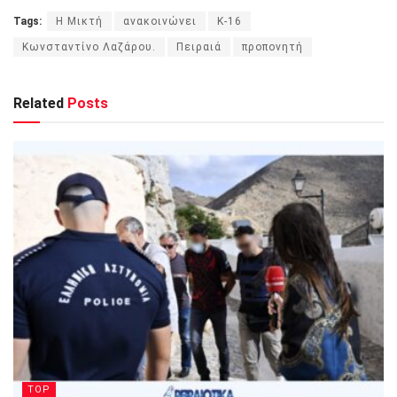
Tags:
H Mικτή
ανακοινώνει
Κ-16
Κωνσταντίνο Λαζάρου.
Πειραιά
προπονητή
Related
Posts
TOP