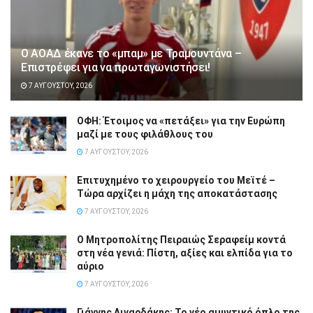
Ο ΑΟΑΔ έκανε το «μπαμ» με Τραμουντάνα –
Επιστρέφει για να πρωταγωνιστήσει!
7 ΑΥΓΟΎΣΤΟΥ, 2026
ΟΦΗ: Έτοιμος να «πετάξει» για την Ευρώπη
μαζί με τους φιλάθλους του
7 ΑΥΓΟΎΣΤΟΥ, 2026
Επιτυχημένο το χειρουργείο του Μεϊτέ –
Τώρα αρχίζει η μάχη της αποκατάστασης
7 ΑΥΓΟΎΣΤΟΥ, 2026
Ο Μητροπολίτης Πειραιώς Σεραφείμ κοντά
στη νέα γενιά: Πίστη, αξίες και ελπίδα για το
αύριο
7 ΑΥΓΟΎΣΤΟΥ, 2026
Γιάννης Λιναρδάκης: Το νέο αμυντικό όπλο της