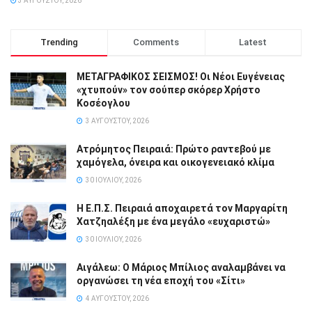
3 ΑΥΓΟΎΣΤΟΥ, 2026
Trending
Comments
Latest
ΜΕΤΑΓΡΑΦΙΚΟΣ ΣΕΙΣΜΟΣ! Οι Νέοι Ευγένειας
«χτυπούν» τον σούπερ σκόρερ Χρήστο
Κοσέογλου
3 ΑΥΓΟΎΣΤΟΥ, 2026
Ατρόμητος Πειραιά: Πρώτο ραντεβού με
χαμόγελα, όνειρα και οικογενειακό κλίμα
30 ΙΟΥΛΊΟΥ, 2026
Η Ε.Π.Σ. Πειραιά αποχαιρετά τον Μαργαρίτη
Χατζηαλέξη με ένα μεγάλο «ευχαριστώ»
30 ΙΟΥΛΊΟΥ, 2026
Αιγάλεω: Ο Μάριος Μπίλιος αναλαμβάνει να
οργανώσει τη νέα εποχή του «Σίτι»
4 ΑΥΓΟΎΣΤΟΥ, 2026