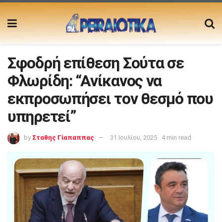
Σφοδρή επίθεση Σούτα σε
Φλωρίδη: “Ανίκανος να
εκπροσωπήσει τον θεσμό που
υπηρετεί”
by
Σταθης Γίαπαππας
31 Ιουλίου, 2025
4 min read