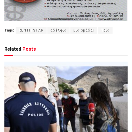
Tags:
RENTH STAR
αδέλφια
μια ομάδα!
Τρία
Related
Posts