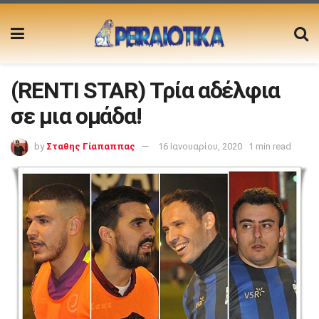
(RENTI STAR) Τρία αδέλφια
σε μια ομάδα!
by
Σταθης Γίαπαππας
16 Ιανουαρίου, 2020
1 min read