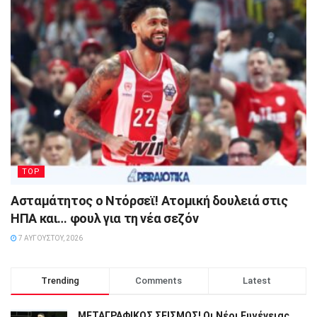
TOP
Ασταμάτητος ο Ντόρσεϊ! Ατομική δουλειά στις
ΗΠΑ και… φουλ για τη νέα σεζόν
7 ΑΥΓΟΎΣΤΟΥ, 2026
Trending
Comments
Latest
ΜΕΤΑΓΡΑΦΙΚΟΣ ΣΕΙΣΜΟΣ! Οι Νέοι Ευγένειας