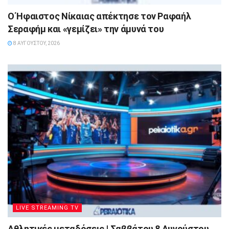
Ο Ήφαιστος Νίκαιας απέκτησε τον Ραφαήλ
Σεραφήμ και «γεμίζει» την άμυνά του
8 ΑΥΓΟΎΣΤΟΥ, 2026
LIVE STREAMING TV
Αθλητικές μεταδόσεις | Σαββάτου 8 Αυγούστου