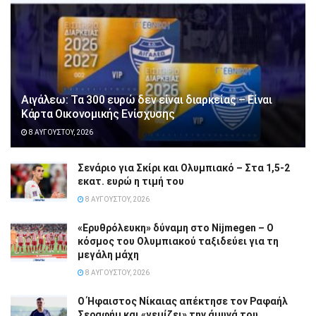
Αιγάλεω: Τα 300 ευρώ δεν είναι διαρκείας – Είναι
Κάρτα Οικονομικής Ενίσχυσης
8 ΑΥΓΟΎΣΤΟΥ, 2026
Σενάριο για Σκίρι και Ολυμπιακό – Στα 1,5-2
εκατ. ευρώ η τιμή του
8 ΑΥΓΟΎΣΤΟΥ, 2026
«Ερυθρόλευκη» δύναμη στο Nijmegen – Ο
κόσμος του Ολυμπιακού ταξιδεύει για τη
μεγάλη μάχη
8 ΑΥΓΟΎΣΤΟΥ, 2026
Ο Ήφαιστος Νίκαιας απέκτησε τον Ραφαήλ
Σεραφήμ και «γεμίζει» την άμυνά του