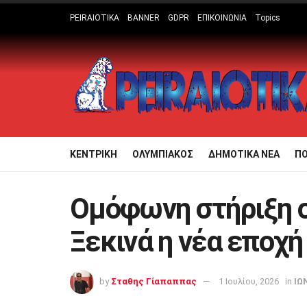
PEIRAIOTIKA
BANNER
GDPR
ΕΠΙΚΟΙΝΩΝΙΑ
Topics
ΚΕΝΤΡΙΚΗ
ΟΛΥΜΠΙΑΚΟΣ
ΔΗΜΟΤΙΚΑ ΝΕΑ
Π
Ομόφωνη στήριξη σ
Ξεκινά η νέα εποχή
by
Σταθης Γίαπαππας
1 Ιουλίου, 2026
in
ΙΩ