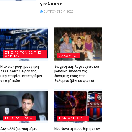
γκολπόστ
6 ΑΥΓΟΎΣΤΟΥ, 2026
ΣΤΙΣ ΓΕΙΤΟΝΙΕΣ ΤΗΣ
ΑΘΗΝΑΣ
ΣΑΛΑΜΙΝΑ
Η αντίστροφη μέτρηση
Ζωγραφική, λογοτεχνία και
τελείωσε: Ο Ηρακλής
μουσική ένωσαν τις
Περιστερίου επιστρέφει
δυνάμεις τους στη
στο γήπεδο
Σαλαμίνα.(βίντεο φωτό)
EUROPA LEAGUE
ΠΑΝΙΩΝΙΟΣ ΚΕΡ
Δεν αλλάζει νικητήρια
Νέα δυνατή προσθήκη στον