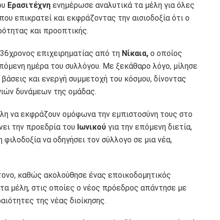
ου
Ερασιτέχνη
ενημέρωσε αναλυτικά τα μέλη για όλες
που επικρατεί και εκφράζοντας την αισιοδοξία ότι ο
ρότητας και προοπτικής.
, 36χρονος επιχειρηματίας από τη
Νίκαια,
ο οποίος
επόμενη ημέρα του συλλόγου. Με ξεκάθαρο λόγο, μίλησε
ς βάσεις και ενεργή συμμετοχή του κόσμου, δίνοντας
γιών δυνάμεων της ομάδας.
λη να εκφράζουν ομόφωνα την εμπιστοσύνη τους στο
ει την προεδρία του
Ιωνικού
για την επόμενη διετία,
 φιλοδοξία να οδηγήσει τον σύλλογο σε μια νέα,
τονο, καθώς ακολούθησε ένας εποικοδομητικός
τα μέλη, στις οποίες ο νέος πρόεδρος απάντησε με
αιότητες της νέας διοίκησης.