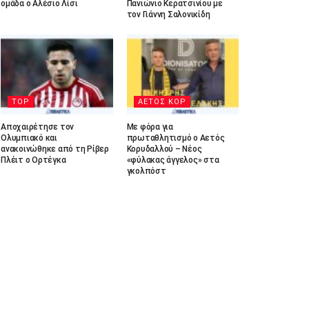
ομάδα ο Αλέσιο Λίσι
Πανιώνιο Κερατσινίου με
τον Γιάννη Σαλονικίδη
TOP
ΑΕΤΟΣ ΚΟΡ
Αποχαιρέτησε τον
Με φόρα για
Ολυμπιακό και
πρωταθλητισμό ο Αετός
ανακοινώθηκε από τη Ρίβερ
Κορυδαλλού – Νέος
Πλέιτ ο Ορτέγκα
«φύλακας άγγελος» στα
γκολπόστ