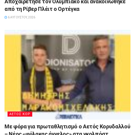
Αποχαιρέτησε τον Ολυμπιακό και ανακοινώθηκε
από τη Ρίβερ Πλέιτ ο Ορτέγκα
6 ΑΥΓΟΎΣΤΟΥ, 2026
ΑΕΤΟΣ ΚΟΡ
Με φόρα για πρωταθλητισμό ο Αετός Κορυδαλλού
– Νέος «φύλακας άγγελος» στα γκολπόστ