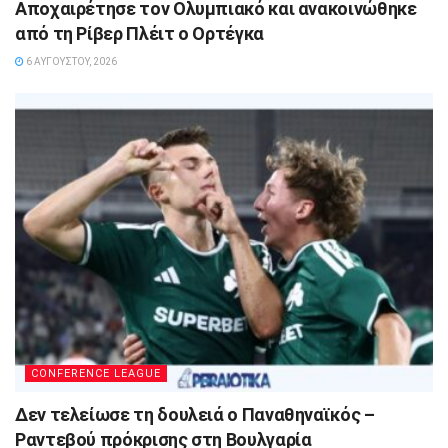
Αποχαιρέτησε τον Ολυμπιακό και ανακοινώθηκε
από τη Ρίβερ Πλέιτ ο Ορτέγκα
6 ΑΥΓΟΎΣΤΟΥ, 2026
CONFERENCE LEAGUE
Δεν τελείωσε τη δουλειά ο Παναθηναϊκός –
Ραντεβού πρόκρισης στη Βουλγαρία