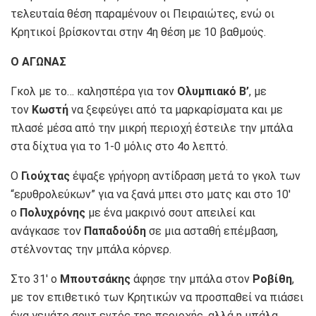
τελευταία θέση παραμένουν οι Πειραιώτες, ενώ οι
Κρητικοί βρίσκονται στην 4η θέση με 10 βαθμούς.
Ο ΑΓΩΝΑΣ
Γκολ με το… καλησπέρα για τον
Ολυμπιακό Β’
, με
τον
Κωστή
να ξεφεύγει από τα μαρκαρίσματα και με
πλασέ μέσα από την μικρή περιοχή έστειλε την μπάλα
στα δίχτυα για το 1-0 μόλις στο 4ο λεπτό.
Ο
Γιούχτας
έψαξε γρήγορη αντίδραση μετά το γκολ των
“ερυθρολεύκων” για να ξανά μπει στο ματς και στο 10′
ο
Πολυχρόνης
με ένα μακρινό σουτ απειλεί και
ανάγκασε τον
Παπαδούδη
σε μια ασταθή επέμβαση,
στέλνοντας την μπάλα κόρνερ.
Στο 31′ ο
Μπουτσάκης
άφησε την μπάλα στον
Ροβίθη
,
με τον επιθετικό των Κρητικών να προσπαθεί να πιάσει
ένα γεμάτο σουτ εντός της περιοχής, αλλά η μπάλα