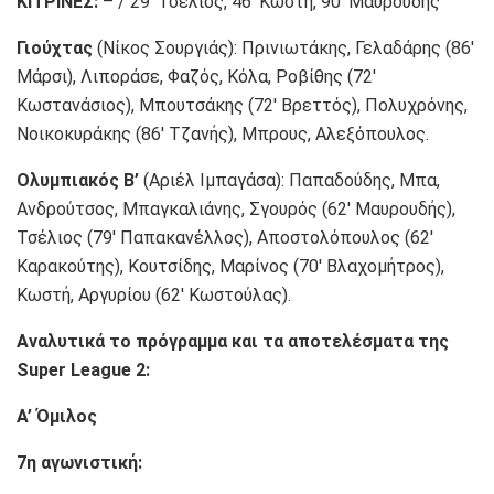
ΚΙΤΡΙΝΕΣ:
– / 29′ Τσέλιος, 46′ Κωστή, 90′ Μαυρουδής
Γιούχτας
(Νίκος Σουργιάς): Πρινιωτάκης, Γελαδάρης (86′
Μάρσι), Λιποράσε, Φαζός, Κόλα, Ροβίθης (72′
Κωστανάσιος), Μπουτσάκης (72′ Βρεττός), Πολυχρόνης,
Νοικοκυράκης (86′ Τζανής), Μπρους, Αλεξόπουλος.
Ολυμπιακός Β’
(Αριέλ Ιμπαγάσα): Παπαδούδης, Μπα,
Ανδρούτσος, Μπαγκαλιάνης, Σγουρός (62′ Μαυρουδής),
Τσέλιος (79′ Παπακανέλλος), Αποστολόπουλος (62′
Καρακούτης), Κουτσίδης, Μαρίνος (70′ Βλαχομήτρος),
Κωστή, Αργυρίου (62′ Κωστούλας).
Αναλυτικά το πρόγραμμα και τα αποτελέσματα της
Super League 2:
Α’ Όμιλος
7η αγωνιστική: