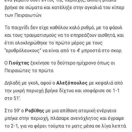
βρήκε σε σώματα και κατέληξε στην αγκαλιά του κίπερ
των Πειραιωτών.
Το παιχνίδι δεν είχε καθόλου καλό ρυθμό, με τα φάουλ
και τους τραυματισμούς να το επηρεάζουν αισθητά, και
έτσι ολοκληρώθηκε το πρώτο μέρος με τους
“ερυθρόλευκους” να είναι από το 4′ μπροστά στο σκορ.
Ο
Γιούχτας
ξεκίνησε το δεύτερο ημίχρονο όπως οι
Πειραιώτες το πρώτο.
Δηλαδή με γκολ, αφού ο
Αλεξόπουλος
με κεφαλιά από
την μικρή περιοχή βρήκε δίχτυα και ισοφάρισε σε 1-1
στο 51′.
Στο 59′ ο
Ροβίθης
με μια απίθανη ατομική ενέργεια
μπήκε στην περιοχή, πλάσαρε ανενόχλητος και έγραψε
το 2-1, για να φέρει τούμπα το ματς μέσα σε λίγα λεπτά.