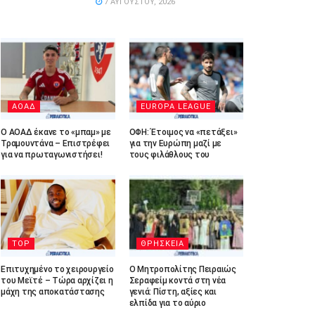
7 ΑΥΓΟΎΣΤΟΥ, 2026
ΑΟΑΔ
EUROPA LEAGUE
Ο ΑΟΑΔ έκανε το «μπαμ» με
ΟΦΗ: Έτοιμος να «πετάξει»
Τραμουντάνα – Επιστρέφει
για την Ευρώπη μαζί με
για να πρωταγωνιστήσει!
τους φιλάθλους του
TOP
ΘΡΗΣΚΕΙΑ
Επιτυχημένο το χειρουργείο
Ο Μητροπολίτης Πειραιώς
του Μεϊτέ – Τώρα αρχίζει η
Σεραφείμ κοντά στη νέα
μάχη της αποκατάστασης
γενιά: Πίστη, αξίες και
ελπίδα για το αύριο