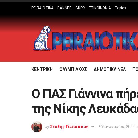
PEIRAIOTIKA
BANNER
GDPR
ΕΠΙΚΟΙΝΩΝΙΑ
Topics
ΚΕΝΤΡΙΚΗ
ΟΛΥΜΠΙΑΚΟΣ
ΔΗΜΟΤΙΚΑ ΝΕΑ
Π
Ο ΠΑΣ Γιάννινα πήρ
της Νίκης Λευκάδας
by
Σταθης Γίαπαππας
26 Ιανουαρίου, 2022