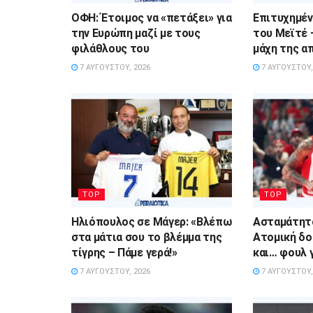
ΟΦΗ: Έτοιμος να «πετάξει» για
Επιτυχημέν
την Ευρώπη μαζί με τους
του Μεϊτέ 
φιλάθλους του
μάχη της α
7 ΑΥΓΟΎΣΤΟΥ, 2026
7 ΑΥΓΟΎΣΤΟΥ,
TOP
TOP
Ηλιόπουλος σε Μάγερ: «Βλέπω
Ασταμάτητο
στα μάτια σου το βλέμμα της
Ατομική δο
τίγρης – Πάμε γερά!»
και… φουλ γ
7 ΑΥΓΟΎΣΤΟΥ, 2026
7 ΑΥΓΟΎΣΤΟΥ,