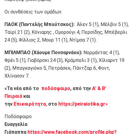
Οι συνθέσεις των ομάδων:
ΠΑΟΚ (Παντελής Μπούτσκος):
Άλεν 5 (1), Μέλβιν 5 (1),
Ταϊρί 21 (2), Κόνιαρης , Ομορούγι 4, Περσίδης, Μπέβερλι
24 (5), Φίλλιος 2, Μουρ 11 (1), Ντίμσα 7 (1).
ΜΠΙΛΜΠΑΟ (Χάουμε Πονσαρνάου):
Νορμάντας 4 (1),
Φρέι 5 (1), Γιαβόρσκι 24 (3), Κράμπελι 3 (1), Χίλιαρντ 19
(2), Μπαγκαγιόκο 5, Πετράσεκ, Πάντζαρ 6, Φοντ,
Χλίνασον 7.
«Τα νέα από το
ποδόσφαιρο
, από την
Α’ & Β’
Πειραιά
και
την
Επικαιρότητα,
στο
https://peiraiotika.gr»
Ποδόσφαιρο
Ευαγγελία
Γιάπαππα
https://www.facebook.com/profile.php?