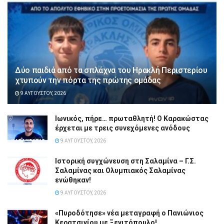
Δύο παιδιά από τα σπλάχνα του Ηρακλή Περιστερίου
χτυπούν την πόρτα της πρώτης ομάδας
9 ΑΥΓΟΎΣΤΟΥ, 2026
Ιωνικός, πήρε… πρωταθλητή! Ο Καρακώστας
έρχεται με τρεις συνεχόμενες ανόδους
9 ΑΥΓΟΎΣΤΟΥ, 2026
Ιστορική συγχώνευση στη Σαλαμίνα – Γ.Σ.
Σαλαμίνας και Ολυμπιακός Σαλαμίνας
ενώθηκαν!
9 ΑΥΓΟΎΣΤΟΥ, 2026
«Πυροδότησε» νέα μεταγραφή ο Πανιώνιος
Κερατσινίου με Ξενιτόπουλο!