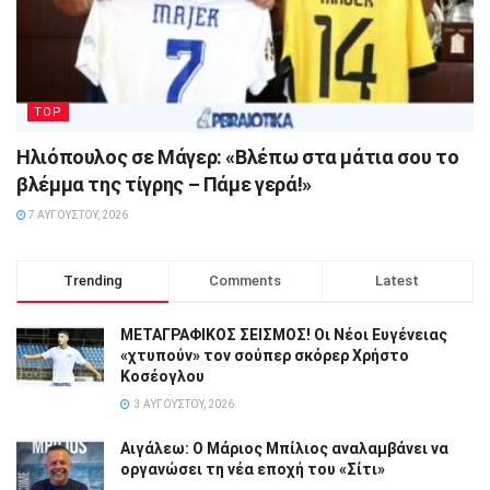
TOP
Ηλιόπουλος σε Μάγερ: «Βλέπω στα μάτια σου το
βλέμμα της τίγρης – Πάμε γερά!»
7 ΑΥΓΟΎΣΤΟΥ, 2026
Trending
Comments
Latest
ΜΕΤΑΓΡΑΦΙΚΟΣ ΣΕΙΣΜΟΣ! Οι Νέοι Ευγένειας
«χτυπούν» τον σούπερ σκόρερ Χρήστο
Κοσέογλου
3 ΑΥΓΟΎΣΤΟΥ, 2026
Αιγάλεω: Ο Μάριος Μπίλιος αναλαμβάνει να
οργανώσει τη νέα εποχή του «Σίτι»