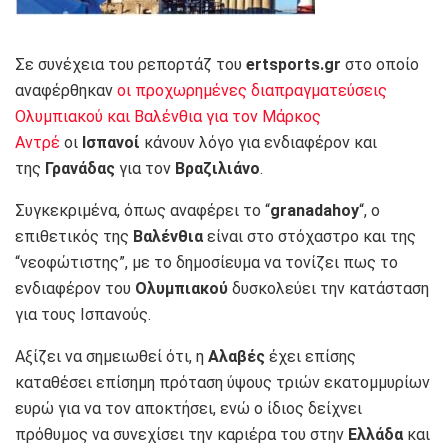
Σε συνέχεια του ρεπορτάζ του
ertsports.gr
στο οποίο
αναφέρθηκαν
οι προχωρημένες διαπραγματεύσεις
Ολυμπιακού και Βαλένθια για τον Μάρκος
Αντρέ
οι
Ισπανοί
κάνουν λόγο για ενδιαφέρον και
της
Γρανάδας
για τον
Βραζιλιάνο
.
Συγκεκριμένα, όπως αναφέρει το “
granadahoy
“, ο
επιθετικός της
Βαλένθια
είναι στο στόχαστρο και της
“νεοφώτιστης”, με το δημοσίευμα να τονίζει πως το
ενδιαφέρον του
Ολυμπιακού
δυσκολεύει την κατάσταση
για τους Ισπανούς.
Αξίζει να σημειωθεί ότι, η
Αλαβές
έχει επίσης
καταθέσει επίσημη πρόταση ύψους τριών εκατομμυρίων
ευρώ για να τον αποκτήσει, ενώ ο ίδιος δείχνει
πρόθυμος να συνεχίσει την καριέρα του στην
Ελλάδα
και