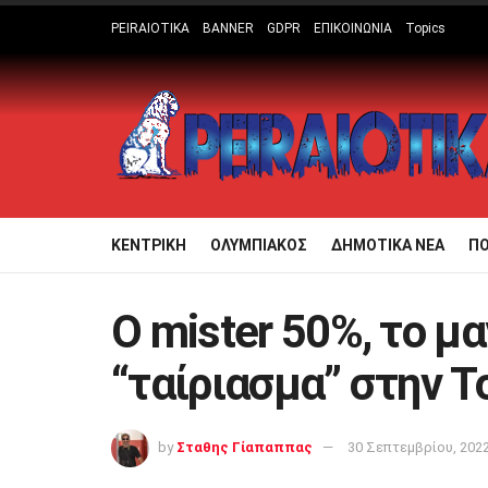
PEIRAIOTIKA
BANNER
GDPR
ΕΠΙΚΟΙΝΩΝΙΑ
Topics
ΚΕΝΤΡΙΚΗ
ΟΛΥΜΠΙΑΚΟΣ
ΔΗΜΟΤΙΚΑ ΝΕΑ
Π
Ο mister 50%, το μα
“ταίριασμα” στην Τ
by
Σταθης Γίαπαππας
30 Σεπτεμβρίου, 202