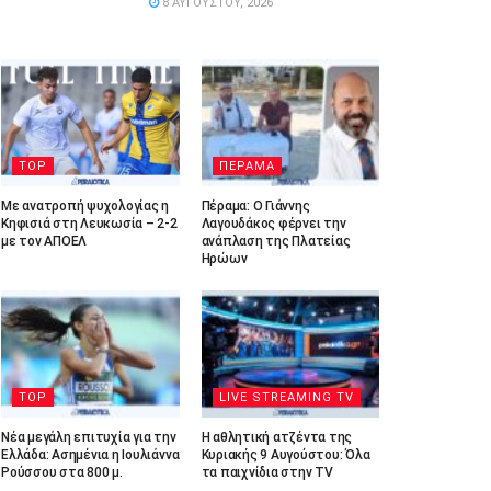
8 ΑΥΓΟΎΣΤΟΥ, 2026
TOP
ΠΕΡΑΜΑ
Με ανατροπή ψυχολογίας η
Πέραμα: Ο Γιάννης
Κηφισιά στη Λευκωσία – 2-2
Λαγουδάκος φέρνει την
με τον ΑΠΟΕΛ
ανάπλαση της Πλατείας
Ηρώων
TOP
LIVE STREAMING TV
Νέα μεγάλη επιτυχία για την
Η αθλητική ατζέντα της
Ελλάδα: Ασημένια η Ιουλιάννα
Κυριακής 9 Αυγούστου: Όλα
Ρούσσου στα 800 μ.
τα παιχνίδια στην TV