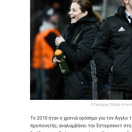
Ο Γκράχαμ Πότερ στον 
Το 2010 ήταν η χρονιά ορόσημο για τον Άγγλο 
προπονητής, αναλαμβάνει την Έστερσουντ στη 