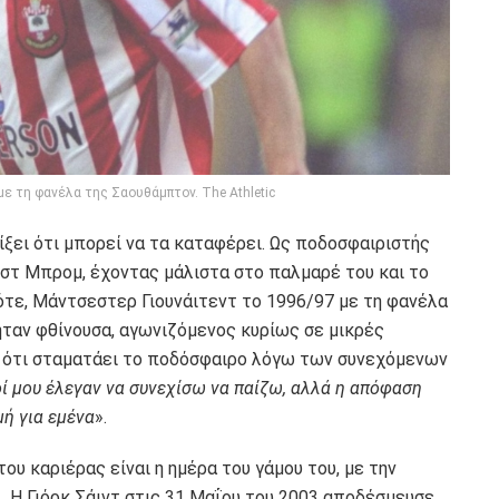
ε τη φανέλα της Σαουθάμπτον. The Athletic
ίξει ότι μπορεί να τα καταφέρει. Ως ποδοσφαιριστής
στ Μπρομ, έχοντας μάλιστα στο παλμαρέ του και το
ότε, Μάντσεστερ Γιουνάιτεντ το 1996/97 με τη φανέλα
ήταν φθίνουσα, αγωνιζόμενος κυρίως σε μικρές
, ότι σταματάει το ποδόσφαιρο λόγω των συνεχόμενων
ί μου έλεγαν να συνεχίσω να παίζω, αλλά η απόφαση
μή για εμένα
».
ου καριέρας είναι η ημέρα του γάμου του, με την
λ. Η Γιόρκ Σάιντ στις 31 Μαΐου του 2003 αποδέσμευσε