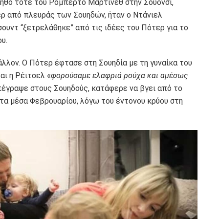
οηθό τότε του Ρομπέρτο Μαρτίνεθ στην Σουόνσι,
ερ από πλευράς των Σουηδών, ήταν ο Ντάνιελ
ουντ “ξετρελάθηκε” από τις ιδέες του Πότερ για το
υ.
λλον. Ο Πότερ έφτασε στη Σουηδία με τη γυναίκα του
αι η Ρέιτσελ «
φορούσαμε ελαφριά ρούχα και αμέσως
πέγραψε στους Σουηδούς, κατάφερε να βγει από το
στα μέσα Φεβρουαρίου, λόγω του έντονου κρύου στη