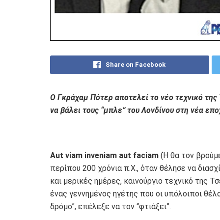
Share on Facebook
O Γκράχαμ Πότερ αποτελεί το νέο τεχνικό της 
να βάλει τους “μπλε” του Λονδίνου στη νέα εποχ
Aut viam inveniam aut faciam
(Ή θα τον βρούμε
περίπου 200 χρόνια π.Χ., όταν θέλησε να διασχ
και μερικές ημέρες, καινούργιο τεχνικό της Τσ
ένας γεννημένος ηγέτης που οι υπόλοιποι θέλο
δρόμο”, επέλεξε να τον “φτιάξει”.