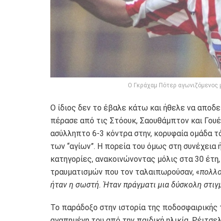
Ο Γκράχαμ Πότερ αγωνιζόμενος μ
Ο ίδιος δεν το έβαλε κάτω και ήθελε να αποδε
πέρασε από τις Στόουκ, Σαουθάμπτον και Γουέ
ασύλληπτο 6-3 κόντρα στην, κορυφαία ομάδα τ
των “αγίων”. Η πορεία του όμως στη συνέχεια 
κατηγορίες, ανακοινώνοντας μόλις στα 30 έτη
τραυματισμών που τον ταλαιπωρούσαν, «
πολλο
ήταν η σωστή. Ήταν πράγματι μια δύσκολη στιγ
Το παράδοξο στην ιστορία της ποδοσφαιρικής τ
αγαπημένη του από την παιδική ηλικία, Ρέιτσε