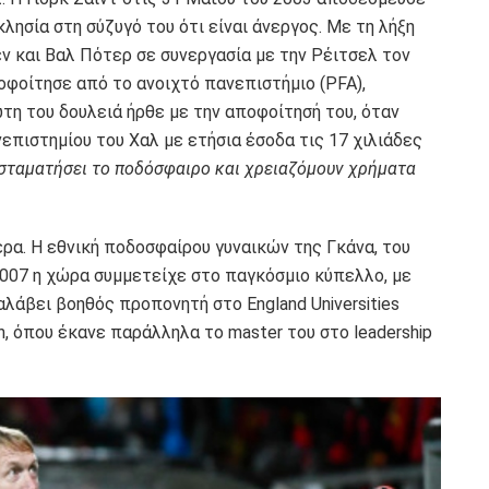
κλησία στη σύζυγό του ότι είναι άνεργος. Με τη λήξη
εν και Βαλ Πότερ σε συνεργασία με την Ρέιτσελ τον
οφοίτησε από το ανοιχτό πανεπιστήμιο (PFA),
η του δουλειά ήρθε με την αποφοίτησή του, όταν
επιστημίου του Χαλ με ετήσια έσοδα τις 17 χιλιάδες
 σταματήσει το ποδόσφαιρο και χρειαζόμουν χρήματα
ρα. Η εθνική ποδοσφαίρου γυναικών της Γκάνα, του
2007 η χώρα συμμετείχε στο παγκόσμιο κύπελλο, με
αλάβει βοηθός προπονητή στο England Universities
n, όπου έκανε παράλληλα το master του στο leadership